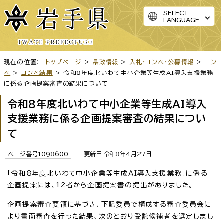
SELECT
LANGUAGE
現在の位置：
トップページ
>
県政情報
>
入札・コンペ・公募情報
>
コン
ペ
>
コンペ結果
> 令和8年度北いわて中小企業等生成AI導入支援業務
に係る企画提案審査の結果について
令和8年度北いわて中小企業等生成AI導入
支援業務に係る企画提案審査の結果につい
て
ページ番号1098600
更新日 令和8年4月27日
「令和8年度北いわて中小企業等生成AI導入支援業務」に係る
企画提案には、12者から企画提案書の提出がありました。
企画提案審査要領に基づき、下記委員で構成する審査委員会に
より書面審査を行った結果、次のとおり受託候補者を選定しまし