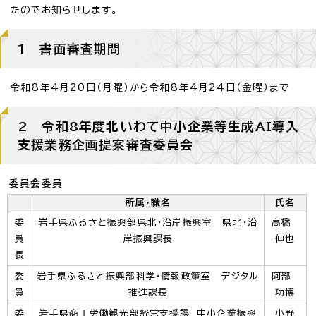
たのでお知らせします。
1 書面審査期間
令和8年4月20日（月曜）から令和8年4月24日（金曜）まで
2 令和8年度北いわて中小企業等生成AI導入
支援業務企画提案審査委員会
委員会委員
所属・職名
氏名
委
岩手県ふるさと振興部県北・沿岸振興室 県北・沿
高橋
員
岸振興課長
伸也
長
委
岩手県ふるさと振興部科学・情報政策室 デジタル
阿部
員
推進課長
功博
委
岩手県商工労働観光部経営支援課 中小企業振興
小野