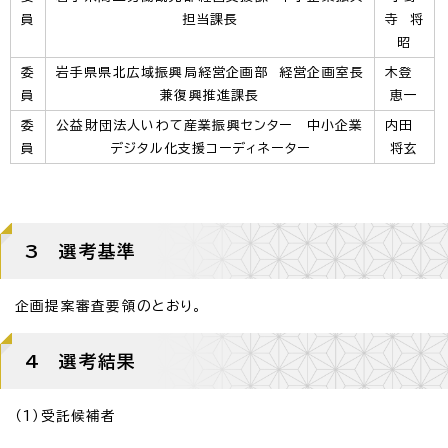
員
担当課長
寺 将
昭
委
岩手県県北広域振興局経営企画部 経営企画室長
木登
員
兼復興推進課長
恵一
委
公益財団法人いわて産業振興センター 中小企業
内田
員
デジタル化支援コーディネーター
将玄
3 選考基準
企画提案審査要領のとおり。
4 選考結果
（1）受託候補者