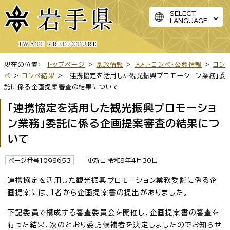
SELECT
LANGUAGE
現在の位置：
トップページ
>
県政情報
>
入札・コンペ・公募情報
>
コン
ペ
>
コンペ結果
> 「連携協定を活用した観光振興プロモーション業務」委
託に係る企画提案審査の結果について
「連携協定を活用した観光振興プロモーショ
ン業務」委託に係る企画提案審査の結果につ
いて
ページ番号1098653
更新日 令和8年4月30日
連携協定を活用した観光振興プロモーション業務委託に係る企
画提案には、1者から企画提案書の提出がありました。
下記委員で構成する審査委員会を開催し、企画提案書の審査を
行った結果、次のとおり委託候補者を決定しましたのでお知らせ