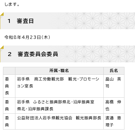
します。
1 審査日
令和8年4月23日（木）
2 審査委員会委員
所属・職名
氏名
委
岩手県 商工労働観光部 観光・プロモーシ
畠山 英
員
ョン室長
司
長
委
岩手県 ふるさと振興部県北・沿岸振興室
高橋 伸
員
県北・沿岸振興課長
也
委
公益財団法人岩手県観光協会 観光振興部長
渡邉 恵
員
理子