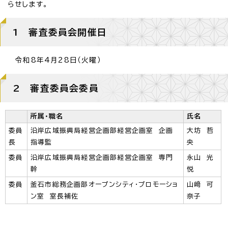
らせします。
1 審査委員会開催日
令和8年4月28日（火曜）
2 審査委員会委員
所属・職名
氏名
委員
沿岸広域振興局経営企画部経営企画室 企画
大坊 哲
長
指導監
央
委員
沿岸広域振興局経営企画部経営企画室 専門
永山 光
幹
悦
委員
釜石市総務企画部オープンシティ・プロモーショ
山﨑 可
ン室 室長補佐
奈子