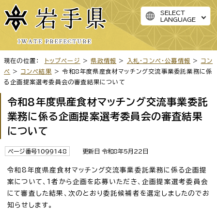
SELECT
LANGUAGE
現在の位置：
トップページ
>
県政情報
>
入札・コンペ・公募情報
>
コン
ペ
>
コンペ結果
> 令和8年度県産食材マッチング交流事業委託業務に係
る企画提案選考委員会の審査結果について
令和8年度県産食材マッチング交流事業委託
業務に係る企画提案選考委員会の審査結果
について
ページ番号1099148
更新日 令和8年5月22日
令和8年度県産食材マッチング交流事業委託業務に係る企画提
案について、1者から企画を応募いただき、企画提案選考委員会
にて審査した結果、次のとおり委託候補者を選定しましたのでお
知らせします。