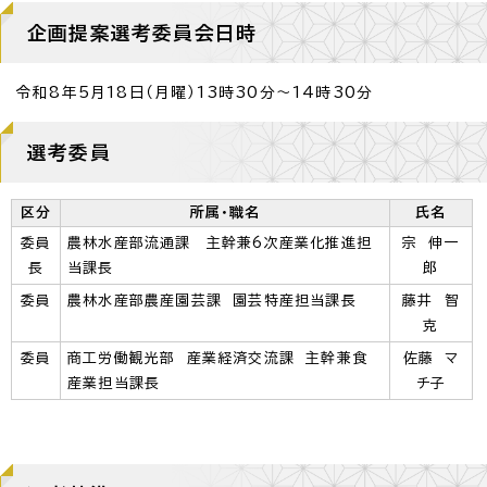
企画提案選考委員会日時
令和8年5月18日（月曜）13時30分～14時30分
選考委員
区分
所属・職名
氏名
委員
農林水産部流通課 主幹兼6次産業化推進担
宗 伸一
長
当課長
郎
委員
農林水産部農産園芸課 園芸特産担当課長
藤井 智
克
委員
商工労働観光部 産業経済交流課 主幹兼食
佐藤 マ
産業担当課長
チ子