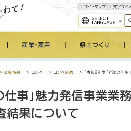
サイトマップ
文字サイ
SELECT
LANGUAGE
産業・雇用
県土づくり
ペ・公募情報
>
コンペ
>
コンペ結果
> 「令和8年度「介護の仕
の仕事」魅力発信事業業務
査結果について