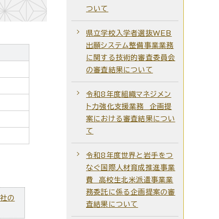
ついて
県立学校入学者選抜WEB
出願システム整備事業業務
に関する技術的審査委員会
の審査結果について
令和8年度組織マネジメン
ト力強化支援業務 企画提
案における審査結果につい
て
令和8年度世界と岩手をつ
なぐ国際人材育成推進事業
費 高校生北米派遣事業業
務委託に係る企画提案の審
ズ社の
査結果について