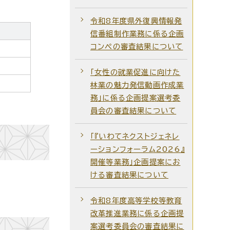
令和8年度県外復興情報発
信番組制作業務に係る企画
コンペの審査結果について
「女性の就業促進に向けた
林業の魅力発信動画作成業
務」に係る企画提案選考委
員会の審査結果について
「『いわてネクストジェネレ
ーションフォーラム2026』
開催等業務」企画提案にお
ける審査結果について
令和8年度高等学校等教育
改革推進業務に係る企画提
案選考委員会の審査結果に