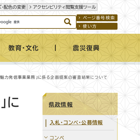
ズ・配色の変更
アクセシビリティ閲覧支援ツール
ページ番号検索
使い方
教育・文化
震災復興
事」魅力発信事業業務」に係る企画提案の審査結果について
」に
県政情報
入札・コンペ・公募情報
コンペ