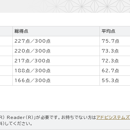
総得点
平均点
227点／300点
75.7点
220点／300点
73.3点
217点／300点
72.3点
188点／300点
62.7点
166点／300点
55.3点
R） Reader（R）」が必要です。お持ちでない方は
アドビシステム
料）してください。