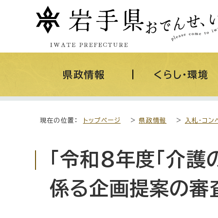
県政情報
くらし・環境
現在の位置：
トップページ
>
県政情報
>
入札・コン
「令和8年度「介護
係る企画提案の審