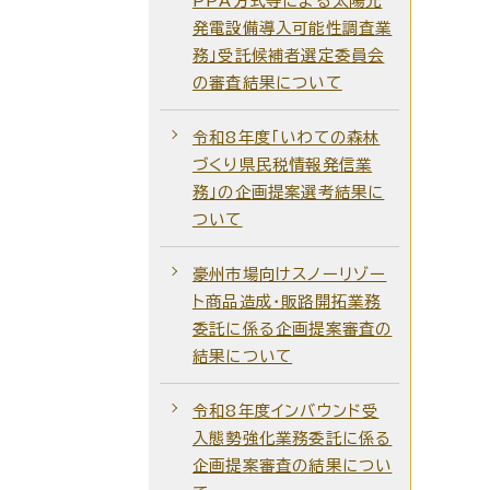
PPA方式等による太陽光
発電設備導入可能性調査業
務」受託候補者選定委員会
の審査結果について
令和8年度「いわての森林
づくり県民税情報発信業
務」の企画提案選考結果に
ついて
豪州市場向けスノーリゾー
ト商品造成・販路開拓業務
委託に係る企画提案審査の
結果について
令和8年度インバウンド受
入態勢強化業務委託に係る
企画提案審査の結果につい