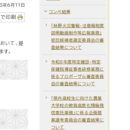
年6月11日
コンペ結果
字で印刷
「林野火災警報・注意報制度
説明動画制作等広報業務」
受託候補者選定委員会の審
おいて、提
査結果について
ます。
令和8年度特定健診・特定
保健指導従事者研修業務に
係るプロポーザル審査委員
会の審査結果について
「県内高校生に向けた農業
大学校の教育高度化情報発
信委託業務」に係る企画提
案選考委員会の審査結果に
ついて