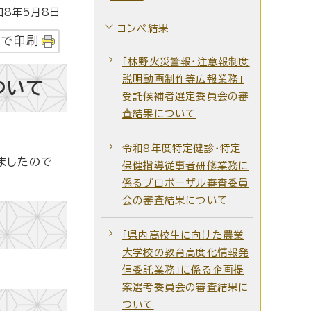
8年5月8日
コンペ結果
字で印刷
「林野火災警報・注意報制度
説明動画制作等広報業務」
ついて
受託候補者選定委員会の審
査結果について
令和8年度特定健診・特定
ましたので
保健指導従事者研修業務に
係るプロポーザル審査委員
会の審査結果について
「県内高校生に向けた農業
大学校の教育高度化情報発
信委託業務」に係る企画提
案選考委員会の審査結果に
ついて