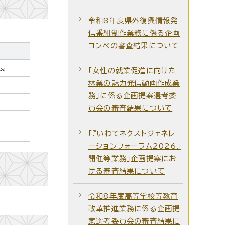
令和8年度県外復興情報発
信番組制作業務に係る企画
コンペの審査結果について
長
「女性の就業促進に向けた
林業の魅力発信動画作成業
務」に係る企画提案選考委
員会の審査結果について
「『いわてネクストジェネレ
ーションフォーラム2026』
開催等業務」企画提案にお
ける審査結果について
令和8年度高等学校等教育
改革推進業務に係る企画提
案選考委員会の審査結果に