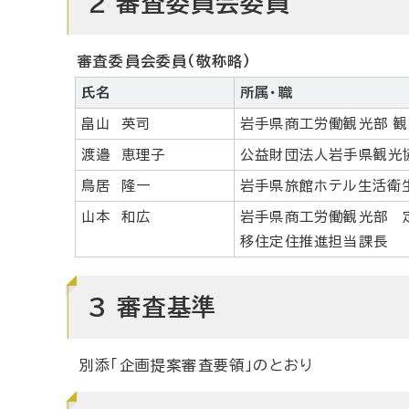
2 審査委員会委員
審査委員会委員（敬称略）
氏名
所属・職
畠山 英司
岩手県商工労働観光部 観
渡邉 恵理子
公益財団法人岩手県観光
鳥居 隆一
岩手県旅館ホテル生活衛
山本 和広
岩手県商工労働観光部 
移住定住推進担当課長
3 審査基準
別添「企画提案審査要領」のとおり