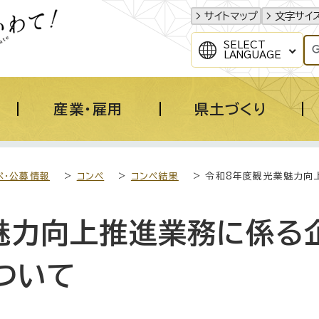
サイトマップ
文字サイ
SELECT
LANGUAGE
産業・雇用
県土づくり
ペ・公募情報
>
コンペ
>
コンペ結果
> 令和8年度観光業魅力向
魅力向上推進業務に係る
ついて