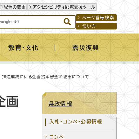
ズ・配色の変更
アクセシビリティ閲覧支援ツール
ページ番号検索
使い方
教育・文化
震災復興
上推進業務に係る企画提案審査の結果について
企画
県政情報
入札・コンペ・公募情報
コンペ