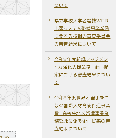
ついて
県立学校入学者選抜WEB
出願システム整備事業業務
に関する技術的審査委員会
の審査結果について
令和8年度組織マネジメン
ト力強化支援業務 企画提
案における審査結果につい
て
令和8年度世界と岩手をつ
なぐ国際人材育成推進事業
費 高校生北米派遣事業業
務委託に係る企画提案の審
査結果について
ズ社の