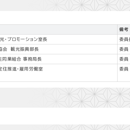
備考
光・プロモーション室長
委員
協会 観光振興部長
委員
生同業組合 事務局長
委員
定住推進・雇用労働室
委員