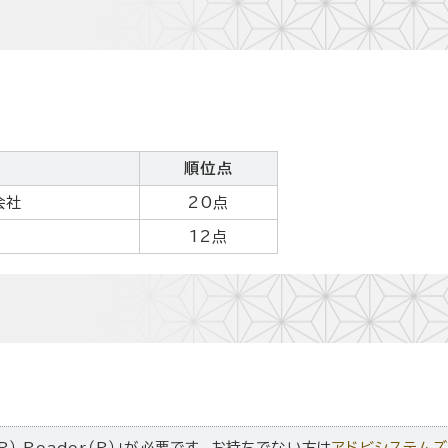
順位点
会社
20点
12点
R） Reader（R）」が必要です。お持ちでない方は
アドビシステム