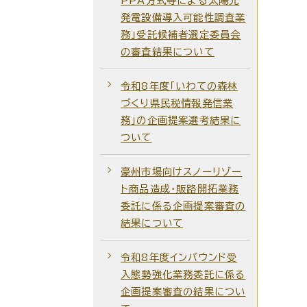
PPA方式等による太陽光
発電設備導入可能性調査業
務」受託候補者選定委員会
の審査結果について
令和8年度「いわての森林
づくり県民税情報発信業
務」の企画提案選考結果に
ついて
豪州市場向けスノーリゾー
ト商品造成・販路開拓業務
委託に係る企画提案審査の
結果について
令和8年度インバウンド受
入態勢強化業務委託に係る
企画提案審査の結果につい