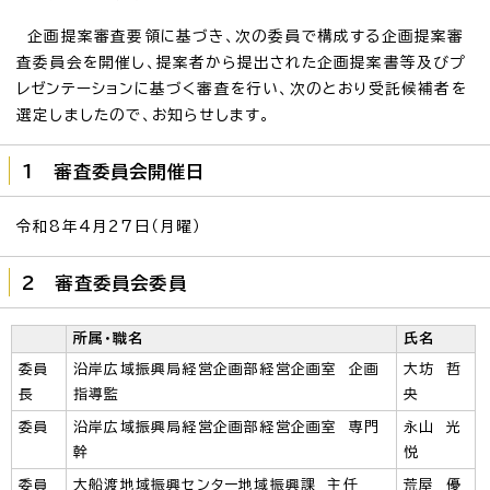
企画提案審査要領に基づき、次の委員で構成する企画提案審
査委員会を開催し、提案者から提出された企画提案書等及びプ
レゼンテーションに基づく審査を行い、次のとおり受託候補者を
選定しましたので、お知らせします。
1 審査委員会開催日
令和8年4月27日（月曜）
2 審査委員会委員
所属・職名
氏名
委員
沿岸広域振興局経営企画部経営企画室 企画
大坊 哲
長
指導監
央
委員
沿岸広域振興局経営企画部経営企画室 専門
永山 光
幹
悦
委員
大船渡地域振興センター地域振興課 主任
荒屋 優