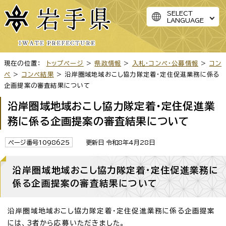
SELECT
LANGUAGE
現在の位置：
トップページ
>
県政情報
>
入札・コンペ・公募情報
>
コン
ペ
>
コンペ結果
> 沿岸圏域地域おこし協力隊定着・定住促進業務に係る
企画提案の審査結果について
沿岸圏域地域おこし協力隊定着・定住促進業
務に係る企画提案の審査結果について
ページ番号1098625
更新日 令和8年4月28日
沿岸圏域地域おこし協力隊定着・定住促進業務に
係る企画提案の審査結果について
沿岸圏域地域おこし協力隊定着・定住促進業務に係る企画提案
には、3者から応募いただきました。