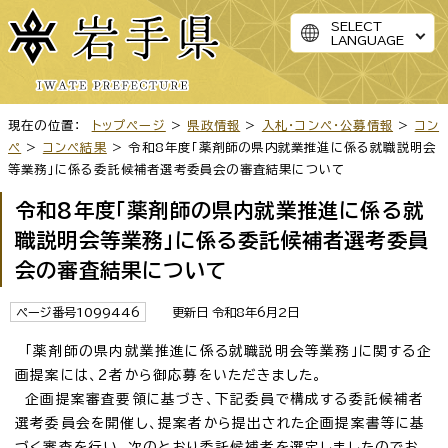
SELECT
LANGUAGE
現在の位置：
トップページ
>
県政情報
>
入札・コンペ・公募情報
>
コン
ペ
>
コンペ結果
> 令和8年度「薬剤師の県内就業推進に係る就職説明会
等業務」に係る委託候補者選考委員会の審査結果について
令和8年度「薬剤師の県内就業推進に係る就
職説明会等業務」に係る委託候補者選考委員
会の審査結果について
ページ番号1099446
更新日 令和8年6月2日
「薬剤師の県内就業推進に係る就職説明会等業務」に関する企
画提案には、2者から御応募をいただきました。
企画提案審査要領に基づき、下記委員で構成する委託候補者
選考委員会を開催し、提案者から提出された企画提案書等に基
づく審査を行い、次のとおり委託候補者を選定しましたのでお