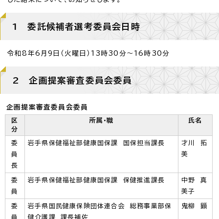
1 委託候補者選考委員会日時
令和8年6月9日（火曜日）13時30分～16時30分
2 企画提案審査委員会委員
企画提案審査委員会委員
区
所属・職
氏名
分
委
岩手県保健福祉部健康国保課 国保担当課長
才川 拓
員
美
長
委
岩手県保健福祉部健康国保課 保健推進課長
中野 真
員
美子
委
岩手県国民健康保険団体連合会 総務事業部保
鬼柳 顕
員
健介護課 課長補佐