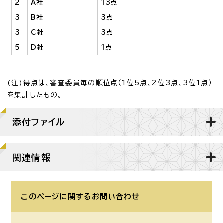
2
A社
13点
3
B社
3点
3
C社
3点
5
D社
1点
(注)得点は、審査委員毎の順位点（1位5点、2位3点、3位1点）
を集計したもの。
添付ファイル
関連情報
このページに関する
お問い合わせ