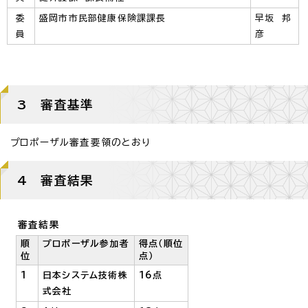
委
盛岡市市民部健康保険課課長
早坂 邦
員
彦
3 審査基準
プロポーザル審査要領のとおり
4 審査結果
審査結果
順
プロポーザル参加者
得点（順位
位
点）
1
日本システム技術株
16点
式会社