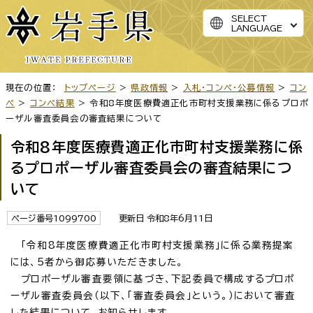
SELECT
LANGUAGE
現在の位置：
トップページ
>
県政情報
>
入札・コンペ・公募情報
>
コン
ペ
>
コンペ結果
> 令和8年度医療費適正化市町村支援業務に係るプロポ
ーザル審査委員会の審査結果について
令和8年度医療費適正化市町村支援業務に係
るプロポーザル審査委員会の審査結果につ
いて
ページ番号1099700
更新日 令和8年6月11日
「令和8年度医療費適正化市町村支援業務」に係る業務提案
には、5者から御応募いただきました。
プロポーザル審査要領に基づき、下記委員で構成するプロポ
ーザル審査委員会（以下、「審査委員会」という。）において審査
した結果について、お知らせします。