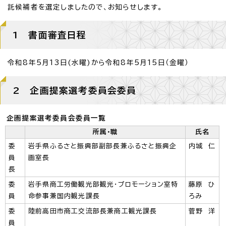
託候補者を選定しましたので、お知らせします。
1 書面審査日程
令和8年5月13日(水曜)から令和8年5月15日（金曜）
2 企画提案選考委員会委員
企画提案選考委員会委員一覧
所属・職
氏名
委
岩手県ふるさと振興部副部長兼ふるさと振興企
内城 仁
員
画室長
長
委
岩手県商工労働観光部観光・プロモーション室特
藤原 ひ
員
命参事兼国内観光課長
ろみ
委
陸前高田市商工交流部長兼商工観光課長
菅野 洋
員