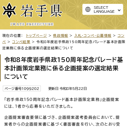
SELECT
LANGUAGE
現在の位置：
トップページ
>
県政情報
>
入札・コンペ・公募情報
>
コン
ペ
>
コンペ結果
> 令和8年度岩手県政150周年記念パレード基本計画策
定業務に係る企画提案の選定結果について
令和8年度岩手県政150周年記念パレード基
本計画策定業務に係る企画提案の選定結果
について
ページ番号1099202
更新日 令和8年5月22日
「岩手県政150周年記念パレード基本計画策定業務」企画提案
には、1者から応募をいただきました。
企画提案審査要領に基づき、企画提案選考委員会において、提
案者からの企画提案書に基づく書面審査を行い、次のとおり受