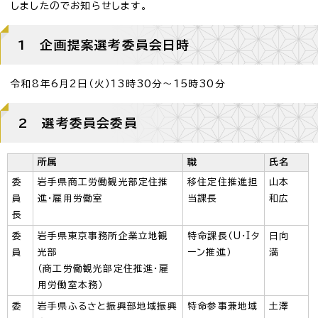
しましたのでお知らせします。
1 企画提案選考委員会日時
令和8年6月2日（火）13時30分～15時30分
2 選考委員会委員
所属
職
氏名
委
岩手県商工労働観光部定住推
移住定住推進担
山本
員
進・雇用労働室
当課長
和広
長
委
岩手県東京事務所企業立地観
特命課長（U・Iタ
日向
員
光部
ーン推進）
満
（商工労働観光部定住推進・雇
用労働室本務）
委
岩手県ふるさと振興部地域振興
特命参事兼地域
土澤