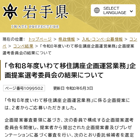
SELECT
LANGUAGE
現在の位置：
トップページ
>
県政情報
>
入札・コンペ・公募情報
>
コン
ペ
>
コンペ結果
> 「令和8年度いわて移住講座企画運営業務」企画提案
選考委員会の結果について
「令和8年度いわて移住講座企画運営業務」企
画提案選考委員会の結果について
ページ番号1099502
更新日 令和8年6月3日
「令和8年度いわて移住講座企画運営業務」に係る企画提案に
は、2者からご応募いただきました。
企画提案審査要領に基づき、次の委員で構成する企画提案選考
委員会を開催し、提案者から提出された企画提案書及びプレゼ
ンテーションに基づく審査を行い、次のとおり委託候補者を選定