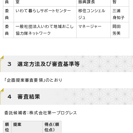
員
室
振興課長
智
委
いわて暮らしサポートセンター
移住コンシェル
三浦
員
ジュ
身知子
委
一般社団法人いわて地域おこし
マネージャー
岡田
員
協力隊ネットワーク
芳美
3 選定方法及び審査基準等
「企画提案審査要領」のとおり
4 審査結果
委託候補者：株式会社第一プログレス
順
提案
得点（順
位
位点）