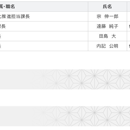
属・職名
氏名
化推進担当課長
宗 伸一郎
課長
遠藤 純子
長
田島 大
長
内記 公明