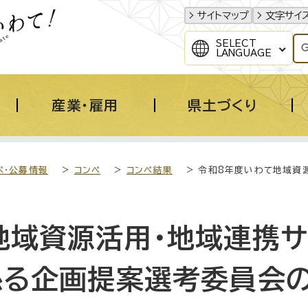
サイトマップ
文字サイ
SELECT
LANGUAGE
産業・雇用
県土づくり
ペ・公募情報
>
コンペ
>
コンペ結果
> 令和8年度いわて地域資
地域資源活用・地域連携
係る企画提案選考委員会