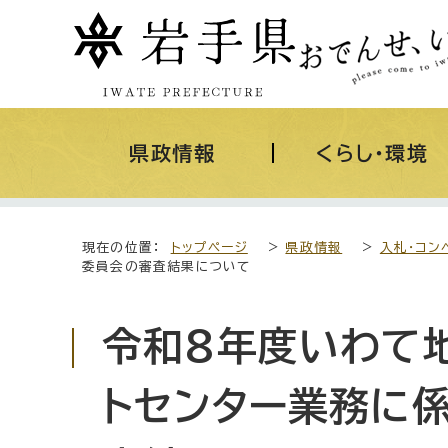
県政情報
くらし・環境
現在の位置：
トップページ
>
県政情報
>
入札・コン
委員会の審査結果について
令和8年度いわて
トセンター業務に