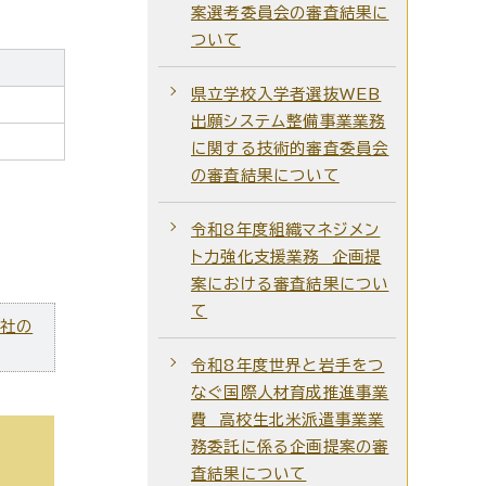
案選考委員会の審査結果に
ついて
県立学校入学者選抜WEB
出願システム整備事業業務
に関する技術的審査委員会
の審査結果について
令和8年度組織マネジメン
ト力強化支援業務 企画提
案における審査結果につい
て
ズ社の
令和8年度世界と岩手をつ
なぐ国際人材育成推進事業
費 高校生北米派遣事業業
務委託に係る企画提案の審
査結果について