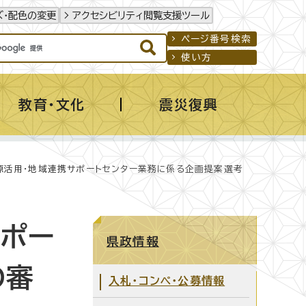
ズ・配色の変更
アクセシビリティ閲覧支援ツール
ページ番号検索
使い方
教育・文化
震災復興
源活用・地域連携サポートセンター業務に係る企画提案選考
サポー
県政情報
の審
入札・コンペ・公募情報