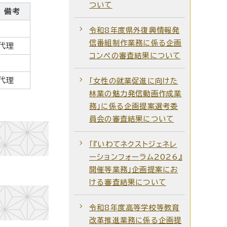
ついて
備考
令和8年度県外復興情報発
信番組制作業務に係る企画
代理
コンペの審査結果について
代理
「女性の就業促進に向けた
林業の魅力発信動画作成業
務」に係る企画提案選考委
員会の審査結果について
「『いわてネクストジェネレ
ーションフォーラム2026』
開催等業務」企画提案にお
ける審査結果について
令和8年度高等学校等教育
改革推進業務に係る企画提