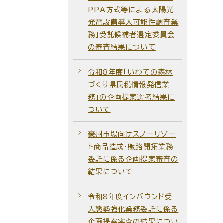
PPA方式等による太陽光
発電設備導入可能性調査業
務」受託候補者選定委員会
の審査結果について
令和8年度「いわての森林
づくり県民税情報発信業
務」の企画提案選考結果に
ついて
豪州市場向けスノーリゾー
ト商品造成・販路開拓業務
委託に係る企画提案審査の
結果について
令和8年度インバウンド受
入態勢強化業務委託に係る
企画提案審査の結果につい