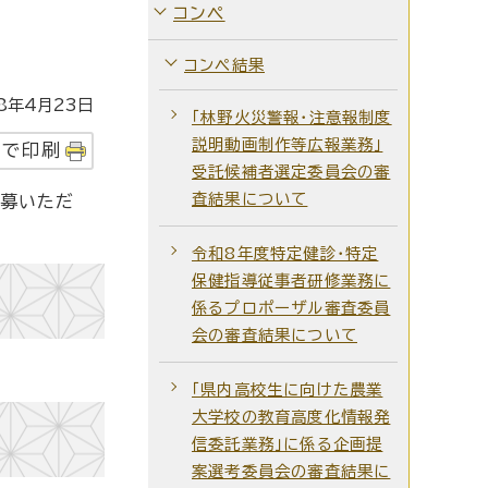
コンペ
コンペ結果
年4月23日
「林野火災警報・注意報制度
説明動画制作等広報業務」
字で印刷
受託候補者選定委員会の審
査結果について
応募いただ
令和8年度特定健診・特定
保健指導従事者研修業務に
係るプロポーザル審査委員
会の審査結果について
「県内高校生に向けた農業
大学校の教育高度化情報発
信委託業務」に係る企画提
案選考委員会の審査結果に