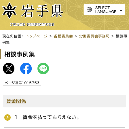
SELECT
LANGUAGE
現在の位置：
トップページ
>
各種委員会
>
労働委員会事務局
> 相談事
例集
相談事例集
ページ番号1015753
賃金関係
1 賃金を払ってもらえない。