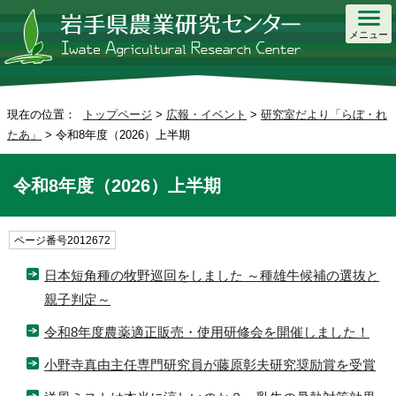
メニュー
現在の位置：
トップページ
>
広報・イベント
>
研究室だより「らぼ・れ
たあ」
> 令和8年度（2026）上半期
令和8年度（2026）上半期
ページ番号2012672
日本短角種の牧野巡回をしました ～種雄牛候補の選抜と
親子判定～
令和8年度農薬適正販売・使用研修会を開催しました！
小野寺真由主任専門研究員が藤原彰夫研究奨励賞を受賞