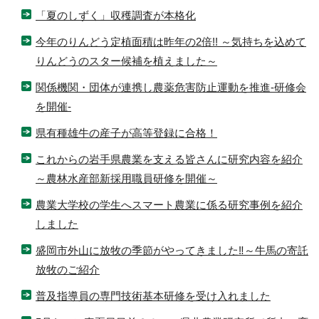
「夏のしずく」収穫調査が本格化
今年のりんどう定植面積は昨年の2倍!! ～気持ちを込めて
りんどうのスター候補を植えました～
関係機関・団体が連携し農薬危害防止運動を推進-研修会
を開催-
県有種雄牛の産子が高等登録に合格！
これからの岩手県農業を支える皆さんに研究内容を紹介
～農林水産部新採用職員研修を開催～
農業大学校の学生へスマート農業に係る研究事例を紹介
しました
盛岡市外山に放牧の季節がやってきました‼～牛馬の寄託
放牧のご紹介
普及指導員の専門技術基本研修を受け入れました