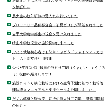
送風ミストは本当に涼しいのか？～乳牛の暑熱対策効果
を検証中～
農大生の校外研修の受入れを行いました
ブロッコリー品種審査会（初夏どり）が開催されました
岩手大学農学部生の視察を受け入れました
晴山小学校児童が施設見学に来ました
ぶどう栽培初心者でも簡単！ぶどう「シャインマスカッ
ト」の上部支梗利用技術
令和8年度新採用職員の熊谷祥二朗（くまがいしょうじろ
う）技師を紹介します！
施設きゅうり摘心栽培における生育予測に基づく栽培管
理法導入マニュアルと支援ツールを公開しました。
ゲノム解析と獣医療、期待の新人は二刀流 ～新採用職員
の紹介～