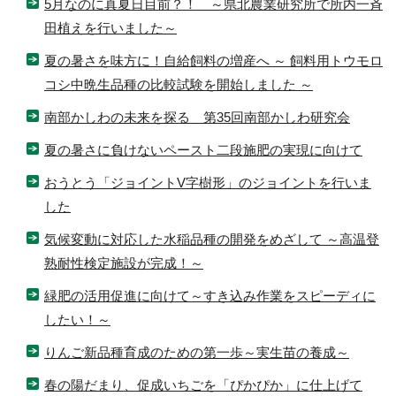
5月なのに真夏日目前？！ ～県北農業研究所で所内一斉
田植えを行いました～
夏の暑さを味方に！自給飼料の増産へ ～ 飼料用トウモロ
コシ中晩生品種の比較試験を開始しました ～
南部かしわの未来を探る 第35回南部かしわ研究会
夏の暑さに負けないペースト二段施肥の実現に向けて
おうとう「ジョイントV字樹形」のジョイントを行いま
した
気候変動に対応した水稲品種の開発をめざして ～高温登
熟耐性検定施設が完成！～
緑肥の活用促進に向けて～すき込み作業をスピーディに
したい！～
りんご新品種育成のための第一歩～実生苗の養成～
春の陽だまり、促成いちごを「ぴかぴか」に仕上げて