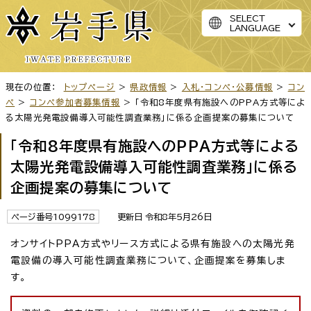
SELECT
LANGUAGE
現在の位置：
トップページ
>
県政情報
>
入札・コンペ・公募情報
>
コン
ペ
>
コンペ参加者募集情報
> 「令和8年度県有施設へのPPA方式等によ
る太陽光発電設備導入可能性調査業務」に係る企画提案の募集について
「令和8年度県有施設へのPPA方式等による
太陽光発電設備導入可能性調査業務」に係る
企画提案の募集について
ページ番号1099178
更新日 令和8年5月26日
オンサイトPPA方式やリース方式による県有施設への太陽光発
電設備の導入可能性調査業務について、企画提案を募集しま
す。