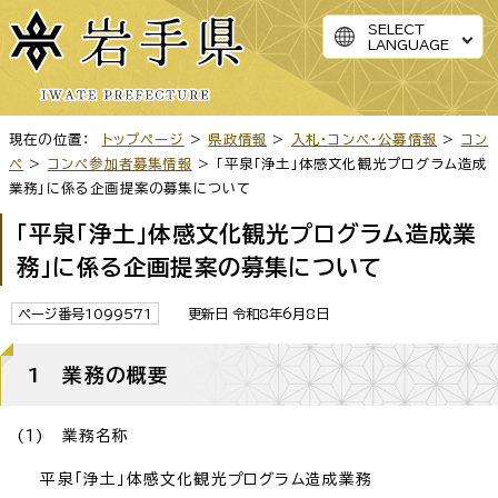
SELECT
LANGUAGE
現在の位置：
トップページ
>
県政情報
>
入札・コンペ・公募情報
>
コン
ペ
>
コンペ参加者募集情報
> 「平泉「浄土」体感文化観光プログラム造成
業務」に係る企画提案の募集について
「平泉「浄土」体感文化観光プログラム造成業
務」に係る企画提案の募集について
ページ番号1099571
更新日 令和8年6月8日
1 業務の概要
(1) 業務名称
平泉「浄土」体感文化観光プログラム造成業務