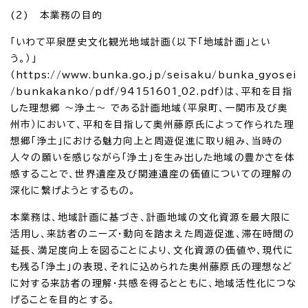
(2) 本業務の目的
「いわて平泉歴史文化観光地域計画（以下「地域計画」とい
う。）」
（https://www.bunka.go.jp/seisaku/bunka_gyosei
/bunkakanko/pdf/94151601_02.pdf）は、平和を目指
した理想郷 ～浄土～ である計画地域（平泉町、一関市及び奥
州市）において、平和を目指して奥州藤原氏によって作られた理
想郷「浄土」における魅力向上と周遊促進に取り組み、当時の
人々の願いを感じながら「浄土」を生み出した地域の豊かさを体
感することで、世界遺産及び関連遺産の価値についての理解の
深化に繋げようとするもの。
本業務は、地域計画に基づき、計画地域の文化資源を最大限に
活用し、来訪者のニーズ・動向を踏まえた周遊促進、滞在時間の
延長、満足度向上を図ることにより、文化資源の価値や、現代に
も残る「浄土」の表現、それに込められた奥州藤原氏の理想など
に対する来訪者の理解・共感を得るとともに、地域活性化につな
げることを目的とする。