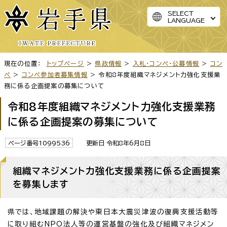
SELECT
LANGUAGE
現在の位置：
トップページ
>
県政情報
>
入札・コンペ・公募情報
>
コン
ペ
>
コンペ参加者募集情報
> 令和8年度組織マネジメント力強化支援業
務に係る企画提案の募集について
令和8年度組織マネジメント力強化支援業務
に係る企画提案の募集について
ページ番号1099536
更新日 令和8年6月8日
組織マネジメント力強化支援業務に係る企画提案
を募集します
県では、地域課題の解決や東日本大震災津波の復興支援活動等
に取り組むNPO法人等の運営基盤の強化及び組織マネジメン