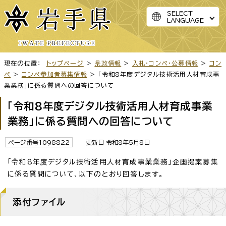
SELECT
LANGUAGE
現在の位置：
トップページ
>
県政情報
>
入札・コンペ・公募情報
>
コン
ペ
>
コンペ参加者募集情報
> 「令和8年度デジタル技術活用人材育成事
業業務」に係る質問への回答について
「令和8年度デジタル技術活用人材育成事業
業務」に係る質問への回答について
ページ番号1098822
更新日 令和8年5月8日
「令和8年度デジタル技術活用人材育成事業業務」企画提案募集
に係る質問について、以下のとおり回答します。
添付ファイル