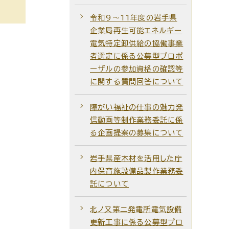
令和9～11年度の岩手県
企業局再生可能エネルギー
電気特定卸供給の協働事業
者選定に係る公募型プロポ
ーザルの参加資格の確認等
に関する質問回答について
障がい福祉の仕事の魅力発
信動画等制作業務委託に係
る企画提案の募集について
岩手県産木材を活用した庁
内保育施設備品製作業務委
託について
北ノ又第二発電所電気設備
更新工事に係る公募型プロ