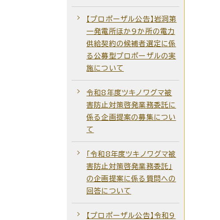
【プロポーザル公告】岩洞第
一発電所ほか9か所の電力
供給契約の候補者選定に係
る公募型プロポーザルの実
施について
令和8年度ツキノワグマ被
害防止対策啓発業務委託に
係る企画提案の募集につい
て
「令和8年度ツキノワグマ被
害防止対策啓発業務委託」
の企画提案に係る質問への
回答について
【プロポーザル公告】令和9