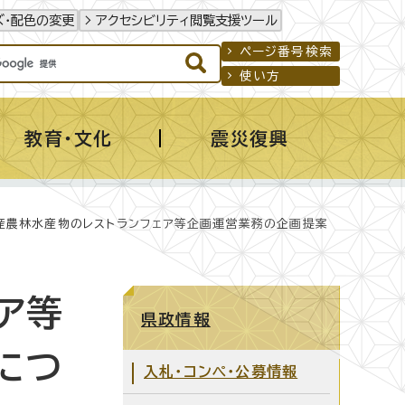
ズ・配色の変更
アクセシビリティ閲覧支援ツール
ページ番号検索
使い方
教育・文化
震災復興
産農林水産物のレストランフェア等企画運営業務の企画提案
ア等
県政情報
につ
入札・コンペ・公募情報