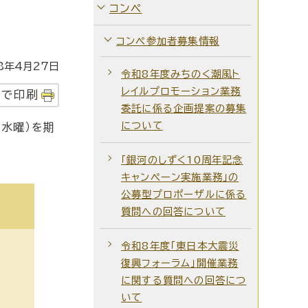
コンペ
コンペ参加者募集情報
年4月27日
令和8年度みちのく潮風ト
レイルプロモーション業務
字で印刷
委託に係る企画提案の募集
について
水曜）を期
「銀河のしずく10周年記念
キャンペーン実施業務」の
公募型プロポーザルに係る
質問への回答について
令和8年度「東日本大震災
復興フォーラム」開催業務
に関する質問への回答につ
いて