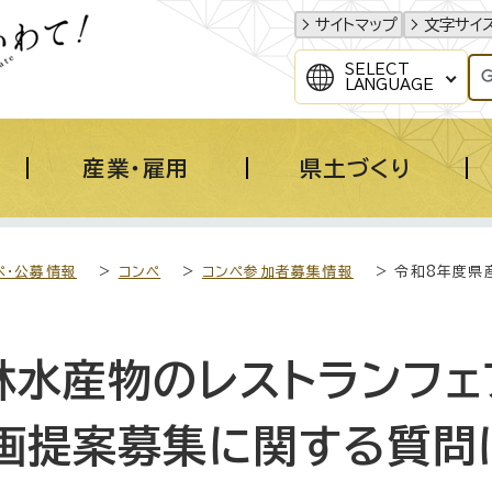
サイトマップ
文字サイ
SELECT
LANGUAGE
産業・雇用
県土づくり
ペ・公募情報
>
コンペ
>
コンペ参加者募集情報
> 令和8年度県
林水産物のレストランフェ
画提案募集に関する質問