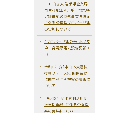
～11年度の岩手県企業局
再生可能エネルギー電気特
定卸供給の協働事業者選定
に係る公募型プロポーザル
の実施について
【プロポーザル公告】北ノ又
第二発電所電気設備更新工
事
令和8年度「東日本大震災
復興フォーラム」開催業務
に関する企画提案の募集に
ついて
「令和8年度水素利活用促
進支援業務」に係る企画提
案の募集について