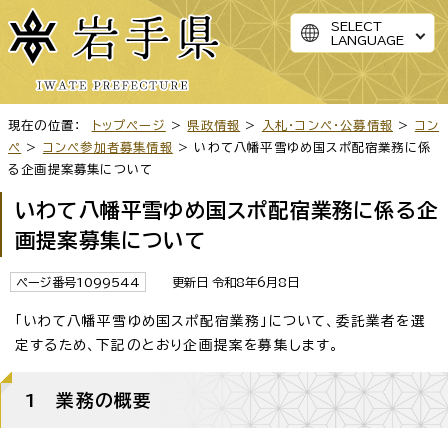
SELECT
LANGUAGE
現在の位置：
トップページ
>
県政情報
>
入札・コンペ・公募情報
>
コン
ペ
>
コンペ参加者募集情報
> いわて八幡平雪ゆめ国スポ配宿業務に係
る企画提案募集について
いわて八幡平雪ゆめ国スポ配宿業務に係る企
画提案募集について
ページ番号1099544
更新日 令和8年6月8日
「いわて八幡平雪ゆめ国スポ配宿業務」について、委託業者を選
定するため、下記のとおり企画提案を募集します。
1 業務の概要