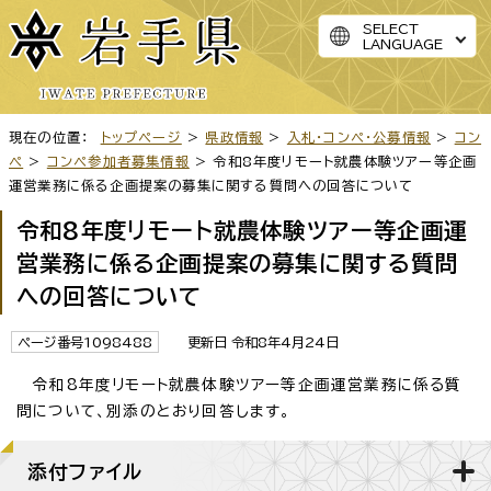
SELECT
LANGUAGE
現在の位置：
トップページ
>
県政情報
>
入札・コンペ・公募情報
>
コン
ペ
>
コンペ参加者募集情報
> 令和8年度リモート就農体験ツアー等企画
運営業務に係る企画提案の募集に関する質問への回答について
令和8年度リモート就農体験ツアー等企画運
営業務に係る企画提案の募集に関する質問
への回答について
ページ番号1098488
更新日 令和8年4月24日
令和8年度リモート就農体験ツアー等企画運営業務に係る質
問について、別添のとおり回答します。
添付ファイル