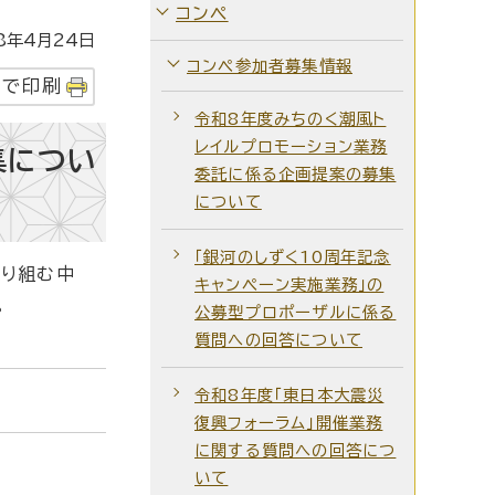
コンペ
年4月24日
コンペ参加者募集情報
字で印刷
令和8年度みちのく潮風ト
レイルプロモーション業務
集につい
委託に係る企画提案の募集
について
「銀河のしずく10周年記念
取り組む中
キャンペーン実施業務」の
。
公募型プロポーザルに係る
質問への回答について
令和8年度「東日本大震災
復興フォーラム」開催業務
に関する質問への回答につ
いて