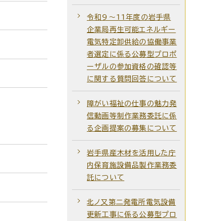
令和9～11年度の岩手県
企業局再生可能エネルギー
電気特定卸供給の協働事業
者選定に係る公募型プロポ
ーザルの参加資格の確認等
に関する質問回答について
障がい福祉の仕事の魅力発
信動画等制作業務委託に係
る企画提案の募集について
岩手県産木材を活用した庁
内保育施設備品製作業務委
託について
北ノ又第二発電所電気設備
更新工事に係る公募型プロ