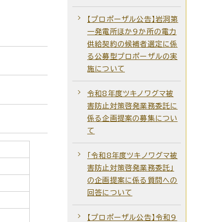
【プロポーザル公告】岩洞第
一発電所ほか9か所の電力
供給契約の候補者選定に係
る公募型プロポーザルの実
施について
令和8年度ツキノワグマ被
害防止対策啓発業務委託に
係る企画提案の募集につい
て
「令和8年度ツキノワグマ被
害防止対策啓発業務委託」
の企画提案に係る質問への
回答について
【プロポーザル公告】令和9