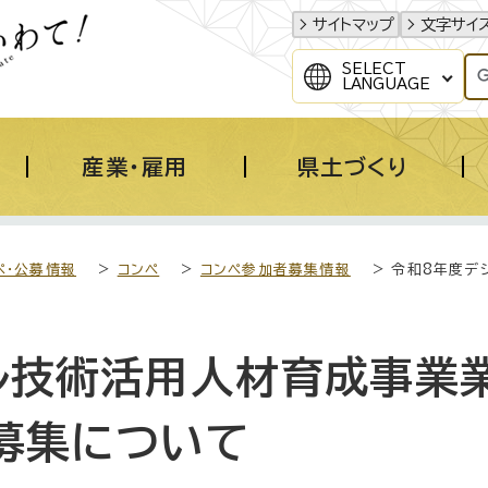
サイトマップ
文字サイ
SELECT
LANGUAGE
産業・雇用
県土づくり
ペ・公募情報
>
コンペ
>
コンペ参加者募集情報
> 令和8年度デ
ル技術活用人材育成事業
募集について