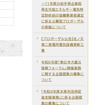
～11年度の岩手県企業局
再生可能エネルギー電気特
定卸供給の協働事業者選定
に係る公募型プロポーザル
の実施について
【プロポーザル公告】北ノ又
第二発電所電気設備更新工
事
令和8年度「東日本大震災
復興フォーラム」開催業務
に関する企画提案の募集に
ついて
「令和8年度水素利活用促
進支援業務」に係る企画提
案の募集について