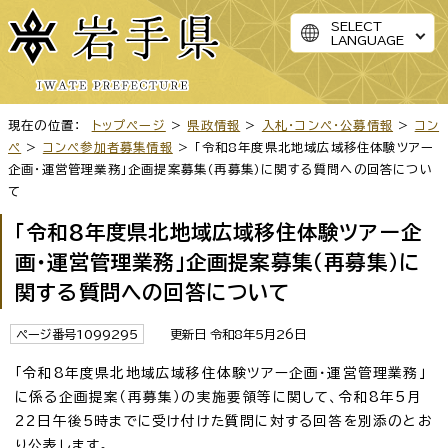
SELECT
LANGUAGE
現在の位置：
トップページ
>
県政情報
>
入札・コンペ・公募情報
>
コン
ペ
>
コンペ参加者募集情報
> 「令和8年度県北地域広域移住体験ツアー
企画・運営管理業務」企画提案募集（再募集）に関する質問への回答につい
て
「令和8年度県北地域広域移住体験ツアー企
画・運営管理業務」企画提案募集（再募集）に
関する質問への回答について
ページ番号1099295
更新日 令和8年5月26日
「令和8年度県北地域広域移住体験ツアー企画・運営管理業務」
に係る企画提案（再募集）の実施要領等に関して、令和8年5月
22日午後5時までに受け付けた質問に対する回答を別添のとお
り公表します。