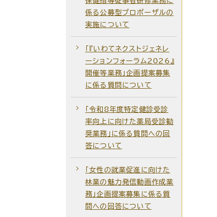
保健指導従事者研修業務に
係る公募型プロポーザルの
実施について
「『いわてネクストジェネレ
ーションフォーラム2026』
開催等業務」企画提案募集
に係る質問について
「令和8年度特定健診受診
率向上に向けた薬局受診勧
奨業務」に係る質問への回
答について
「女性の就業促進に向けた
林業の魅力発信動画作成業
務」企画提案募集に係る質
問への回答について