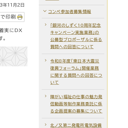
年11月2日
コンペ参加者募集情報
字で印刷
「銀河のしずく10周年記念
着実にDX
キャンペーン実施業務」の
す。
公募型プロポーザルに係る
質問への回答について
令和8年度「東日本大震災
復興フォーラム」開催業務
に関する質問への回答につ
いて
障がい福祉の仕事の魅力発
信動画等制作業務委託に係
る企画提案の募集について
北ノ又第二発電所電気設備