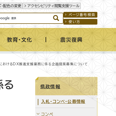
ズ・配色の変更
アクセシビリティ閲覧支援ツール
ページ番号検索
使い方
教育・文化
震災復興
におけるDX推進支援業務に係る企画提案募集について
係る
県政情報
入札・コンペ・公募情報
コンペ