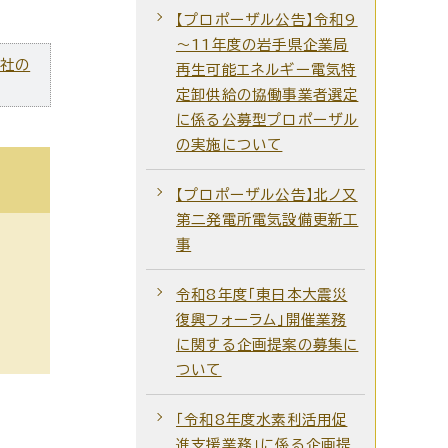
【プロポーザル公告】令和9
～11年度の岩手県企業局
ズ社の
再生可能エネルギー電気特
定卸供給の協働事業者選定
に係る公募型プロポーザル
の実施について
【プロポーザル公告】北ノ又
第二発電所電気設備更新工
事
令和8年度「東日本大震災
復興フォーラム」開催業務
に関する企画提案の募集に
ついて
「令和8年度水素利活用促
進支援業務」に係る企画提