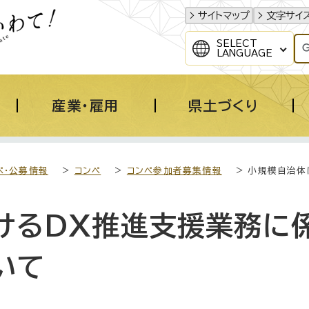
サイトマップ
文字サイ
SELECT
LANGUAGE
産業・雇用
県土づくり
ペ・公募情報
>
コンペ
>
コンペ参加者募集情報
> 小規模自治体
けるDX推進支援業務に
いて