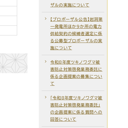
ザルの実施について
【プロポーザル公告】岩洞第
一発電所ほか9か所の電力
供給契約の候補者選定に係
る公募型プロポーザルの実
施について
令和8年度ツキノワグマ被
害防止対策啓発業務委託に
係る企画提案の募集につい
て
「令和8年度ツキノワグマ被
害防止対策啓発業務委託」
の企画提案に係る質問への
回答について