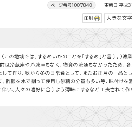
ページ番号1007840
更新日 平成3
大きな文
印刷
（この地域では、するめいかのことを「するめ」と言う。）漁
以前は冷蔵庫や冷凍庫もなく、物資の流通もなかったため、各
として作り、秋から冬の日常食として、またお正月の一品と
く、酢酸を水で割って使用し砂糖の分量も多い等、味付けを
に伴い、人々の嗜好に合うよう薄味にするなど工夫されて作