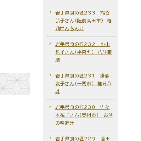
岩手県食の匠233 熊谷
弘子さん（陸前高田市） 椿
油けんちん汁
岩手県食の匠232 小山
哲子さん（平泉町） 八斗御
膳
岩手県食の匠231 勝部
友子さん（一関市） 椎茸八
斗
岩手県食の匠230 佐々
木祐子さん（奥州市） お盆
の精進汁
岩手県食の匠229 菅田