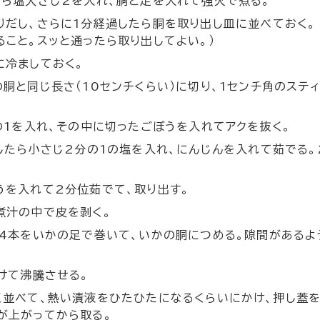
たら塩大さじ2を入れ、胴と足を入れて強火で煮る。
りだし、さらに1分経過したら胴を取り出し皿に並べておく。
こと。スッと通ったら取り出してよい。）
に冷ましておく。
胴と同じ長さ（10センチくらい）に切り、1センチ角のステ
の1を入れ、その中に切ったごぼうを入れてアクを抜く。
したら小さじ2分の1の塩を入れ、にんじんを入れて茹でる。
うを入れて2分位茹でて、取り出す。
煮汁の中で皮を剥く。
う4本をいかの足で巻いて、いかの胴につめる。隙間があるよ
けて沸騰させる。
く並べて、熱い漬液をひたひたになるくらいにかけ、押し蓋を
が上がってから取る。