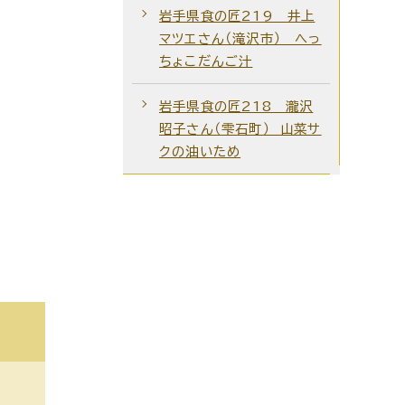
岩手県食の匠219 井上
マツエさん（滝沢市） へっ
ちょこだんご汁
岩手県食の匠218 瀧沢
昭子さん（雫石町） 山菜サ
クの油いため