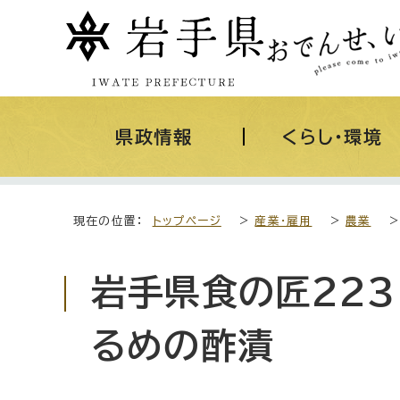
県政情報
くらし・環境
現在の位置：
トップページ
>
産業・雇用
>
農業
岩手県食の匠223
るめの酢漬