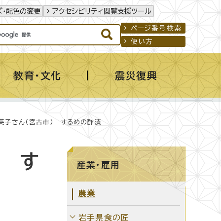
ズ・配色の変更
アクセシビリティ閲覧支援ツール
ページ番号検索
使い方
教育・文化
震災復興
英子さん（宮古市） するめの酢漬
） す
産業・雇用
農業
岩手県食の匠