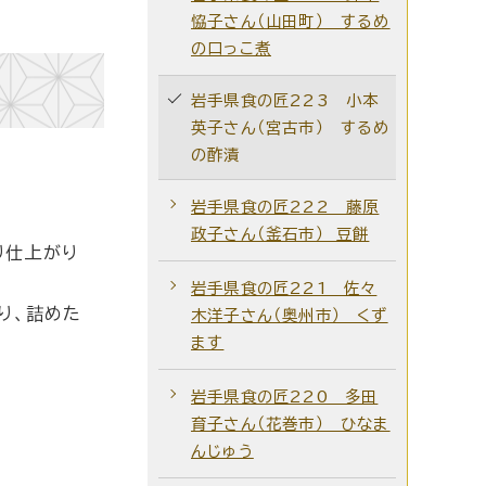
恊子さん（山田町） するめ
の口っこ煮
岩手県食の匠223 小本
英子さん（宮古市） するめ
の酢漬
岩手県食の匠222 藤原
政子さん（釜石市） 豆餅
り仕上がり
岩手県食の匠221 佐々
り、詰めた
木洋子さん（奥州市） くず
ます
岩手県食の匠220 多田
育子さん（花巻市） ひなま
んじゅう