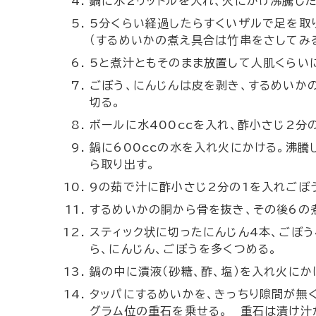
鍋に水2リットルを入れ、火にかけ沸騰し
5分くらい経過したらすくいザルで足を取
（するめいかの煮え具合は竹串をさしてみる
5と煮汁ともそのまま放置して人肌くらい
ごぼう、にんじんは皮を剥き、するめいかの
切る。
ボールに水400ccを入れ、酢小さじ2分
鍋に600ccの水を入れ火にかける。沸騰
ら取り出す。
9の茹で汁に酢小さじ2分の1を入れごぼ
するめいかの胴から骨を抜き、その後6の
スティック状に切ったにんじん4本、ごぼ
ら、にんじん、ごぼうを多くつめる。
鍋の中に漬液（砂糖、酢、塩）を入れ火にか
タッパにするめいかを、きっちり隙間が無
グラム位の重石を乗せる。 重石は漬け汁