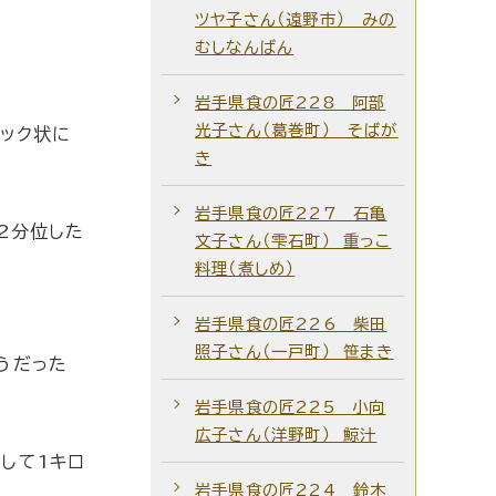
ツヤ子さん（遠野市） みの
むしなんばん
岩手県食の匠228 阿部
光子さん（葛巻町） そばが
ィック状に
き
岩手県食の匠227 石亀
2分位した
文子さん（雫石町） 重っこ
料理（煮しめ）
岩手県食の匠226 柴田
照子さん（一戸町） 笹まき
うだった
岩手県食の匠225 小向
広子さん（洋野町） 鯨汁
して1キロ
岩手県食の匠224 鈴木