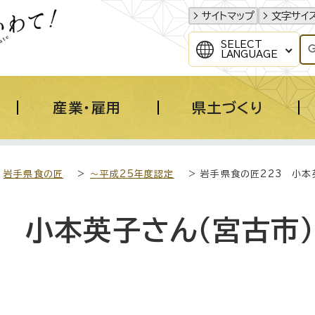
サイトマップ
文字サイ
SELECT
LANGUAGE
産業・雇用
県土づくり
>
岩手県食の匠
>
～平成25年度認定
> 岩手県食の匠223 小本
 小本英子さん（宮古市