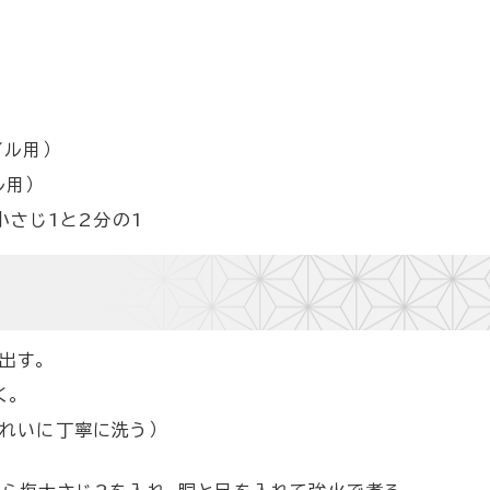
イル用）
ル用）
小さじ1と2分の1
出す。
く。
きれいに丁寧に洗う）