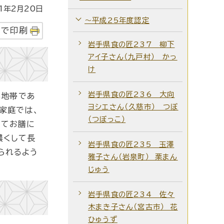
1年2月20日
～平成25年度認定
字で印刷
岩手県食の匠237 柳下
アイ子さん（九戸村） かっ
け
岩手県食の匠236 大向
業地帯であ
ヨシエさん（久慈市） つぼ
家庭では、
（つぼっこ）
してお膳に
濃くして長
岩手県食の匠235 玉澤
られるよう
雅子さん（岩泉町） 栗まん
じゅう
岩手県食の匠234 佐々
木まき子さん（宮古市） 花
ひゅうず