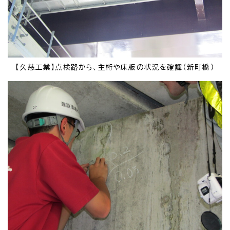
【久慈工業】点検路から、主桁や床版の状況を確認（新町橋）