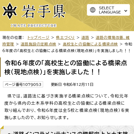
SELECT
LANGUAGE
現在の位置：
トップページ
>
県土づくり
>
道路
>
道路の環境改善、維
持管理
>
道路施設の定期点検
>
高校生との協働による橋梁点検
> 令和
6年度の「高校生との協働による橋梁点検（現地点検）」を実施しました！！
令和6年度の「高校生との協働による橋梁点
検（現地点検）」を実施しました！！
ページ番号1079053
更新日 令和6年12月11日
県では、道路法に基づき実施する橋梁点検について、令和元年
度から県内の土木系学科の高校生との協働による橋梁点検に
取り組んでおり、令和6年度は全5校と橋梁点検（現地点検）を実
施しましたので、お知らせします。
～道路インフラメンテナンスの理解向上と土木技