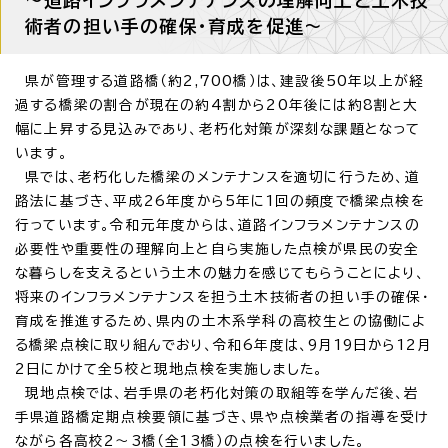
術者の担い手の確保・育成を促進～
県が管理する道路橋（約2,700橋）は、建設後50年以上が経
過する橋梁の割合が現在の約4割から20年後には約8割と大
幅に上昇する見込みであり、老朽化対策が深刻な課題となって
います。
県では、老朽化した橋梁のメンテナンスを適切に行うため、道
路法に基づき、平成26年度から5年に1回の頻度で橋梁点検を
行っています。令和元年度からは、道路インフラメンテナンスの
必要性や重要性の理解向上と自ら実施した点検が県民の安全
な暮らしを支えるという土木の魅力を感じてもらうことにより、
将来のインフラメンテナンスを担う土木技術者の担い手の確保・
育成を推進するため、県内の土木系学科の高校生との協働によ
る橋梁点検に取り組んでおり、令和6年度は、9月19日から12月
2日にかけて全5校と現地点検を実施しました。
現地点検では、岩手県の老朽化対策の取組等を学んだ後、岩
手県道路橋定期点検要領に基づき、県や点検業者の指導を受け
ながら各高校2～3橋（全13橋）の点検を行いました。