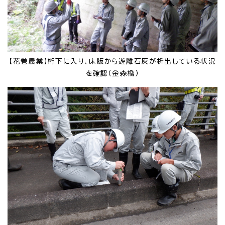
【花巻農業】桁下に入り、床版から遊離石灰が析出している状況
を確認（金森橋）