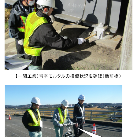
【一関工業】沓座モルタルの損傷状況を確認（櫓前橋）