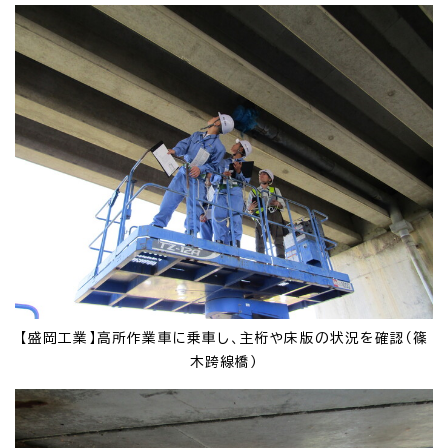
【盛岡工業】高所作業車に乗車し、主桁や床版の状況を確認（篠
木跨線橋）