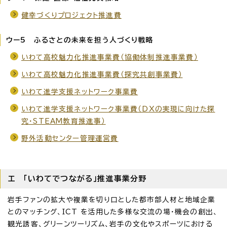
健幸づくりプロジェクト推進費
ウー5 ふるさとの未来を担う人づくり戦略
いわて高校魅力化推進事業費（協働体制推進事業費）
いわて高校魅力化推進事業費（探究共創事業費）
いわて進学支援ネットワーク事業費
いわて進学支援ネットワーク事業費（DXの実現に向けた探
究・STEAM教育推進事）
野外活動センター管理運営費
エ 「いわてでつながる」推進事業分野
岩手ファンの拡大や複業を切り口とした都市部人材と地域企業
とのマッチング、ICT を活用した多様な交流の場・機会の創出、
観光誘客、グリーンツーリズム、岩手の文化やスポーツにおける