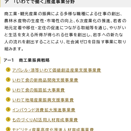
ア 「いわてで働く」推進事業分野
商工業・観光産業の振興による多様な職種による仕事の創出、
農林水産物の生産性・市場性の向上、6次産業化の推進、若者の
地元定着や移住・定住の促進につながる取組等を通じ、やりがい
と生活を支える所得が得られる仕事を創出し、岩手への新たな
人の流れを創出することにより、社会減ゼロを目指す事業に取り
組みます。
アー1 商工業振興戦略
アパレル・漆等いわて価値創造産業支援事業費
いわて食の新商品開発支援事業費
いわて食の販路拡大事業費
いわて地場産業振興支援事業費
インバウンド消費拡大推進事業費
ものづくりAI活用人材育成事業費
モビリティ産業高度化推進人材育成事業費