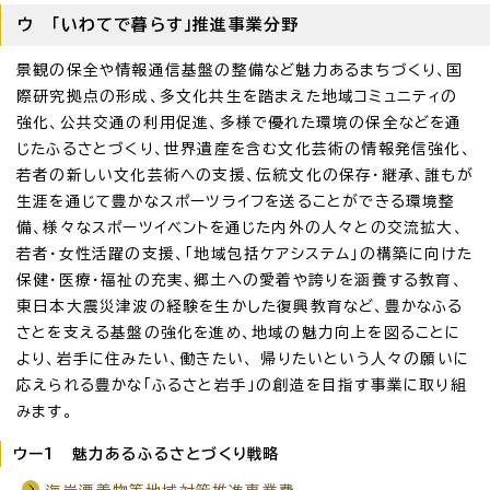
ウ 「いわてで暮らす」推進事業分野
景観の保全や情報通信基盤の整備など魅力あるまちづくり、国
際研究拠点の形成、多文化共生を踏まえた地域コミュニティの
強化、公共交通の利用促進、多様で優れた環境の保全などを通
じたふるさとづくり、世界遺産を含む文化芸術の情報発信強化、
若者の新しい文化芸術への支援、伝統文化の保存・継承、誰もが
生涯を通じて豊かなスポーツライフを送ることができる環境整
備、様々なスポーツイベントを通じた内外の人々との交流拡大、
若者・女性活躍の支援、「地域包括ケアシステム」の構築に向けた
保健・医療・福祉の充実、郷土への愛着や誇りを涵養する教育、
東日本大震災津波の経験を生かした復興教育など、豊かなふる
さとを支える基盤の強化を進め、地域の魅力向上を図ることに
より、岩手に住みたい、働きたい、 帰りたいという人々の願いに
応えられる豊かな「ふるさと岩手」の創造を目指す事業に取り組
みます。
ウー1 魅力あるふるさとづくり戦略