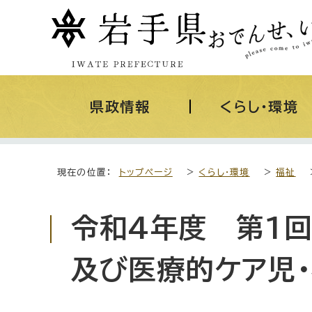
県政情報
くらし・環境
現在の位置：
トップページ
>
くらし・環境
>
福祉
令和4年度 第1
及び医療的ケア児