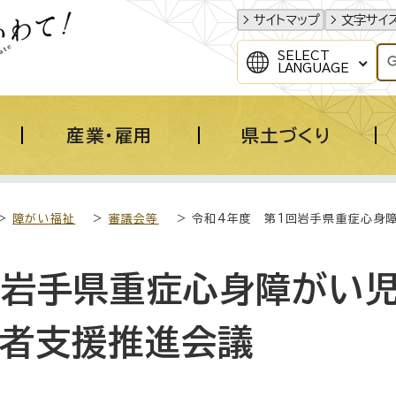
サイトマップ
文字サイ
SELECT
LANGUAGE
産業・雇用
県土づくり
>
障がい福祉
>
審議会等
> 令和4年度 第1回岩手県重症心身
回岩手県重症心身障がい児
・者支援推進会議