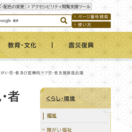
ズ・配色の変更
アクセシビリティ閲覧支援ツール
ページ番号検索
使い方
教育・文化
震災復興
障がい児・者及び医療的ケア児・者支援推進会議
・者
くらし・環境
福祉
障がい福祉