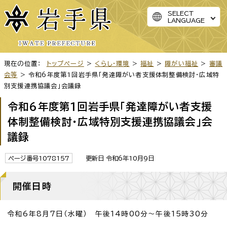
SELECT
LANGUAGE
現在の位置：
トップページ
>
くらし・環境
>
福祉
>
障がい福祉
>
審議
会等
> 令和6年度第1回岩手県「発達障がい者支援体制整備検討・広域特
別支援連携協議会」会議録
令和6年度第1回岩手県「発達障がい者支援
体制整備検討・広域特別支援連携協議会」会
議録
ページ番号1078157
更新日 令和6年10月9日
開催日時
令和6年8月7日（水曜） 午後14時00分～午後15時30分