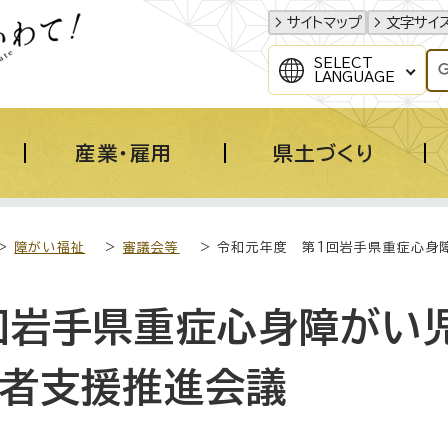
サイトマップ
文字サイ
SELECT
LANGUAGE
産業・雇用
県土づくり
>
障がい福祉
>
審議会等
> 令和元年度 第1回岩手県重症心身
回岩手県重症心身障がい児
・者支援推進会議