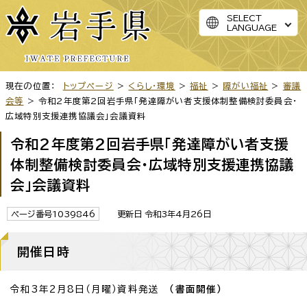
SELECT
LANGUAGE
現在の位置：
トップページ
>
くらし・環境
>
福祉
>
障がい福祉
>
審議
会等
> 令和2年度第2回岩手県「発達障がい者支援体制整備検討委員会・
広域特別支援連携協議会」会議資料
令和2年度第2回岩手県「発達障がい者支援
体制整備検討委員会・広域特別支援連携協議
会」会議資料
ページ番号1039846
更新日 令和3年4月26日
開催日時
令和3年2月8日（月曜）資料発送
（書面開催）