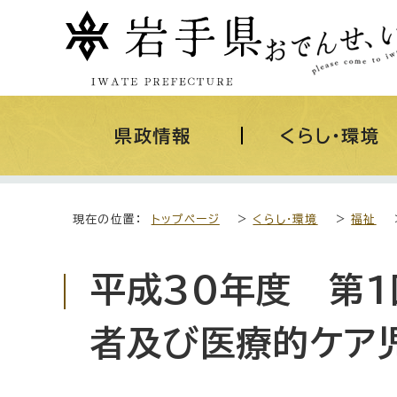
県政情報
くらし・環境
現在の位置：
トップページ
>
くらし・環境
>
福祉
平成30年度 第
者及び医療的ケア