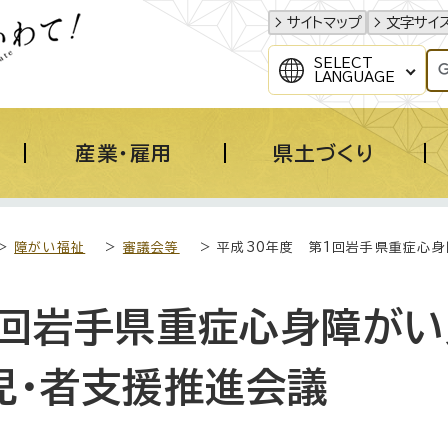
サイトマップ
文字サイ
SELECT
LANGUAGE
産業・雇用
県土づくり
>
障がい福祉
>
審議会等
> 平成30年度 第1回岩手県重症心身
1回岩手県重症心身障がい
児・者支援推進会議