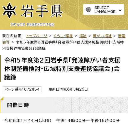
SELECT
LANGUAGE
現在の位置：
トップページ
>
くらし・環境
>
福祉
>
障がい福祉
>
審議
会等
> 令和5年度第2回岩手県「発達障がい者支援体制整備検討・広域特
別支援連携協議会」会議録
令和5年度第2回岩手県「発達障がい者支援
体制整備検討・広域特別支援連携協議会」会
議録
ページ番号1072954
更新日 令和6年3月26日
開催日時
令和6年1月24日（水曜） 午後14時00分～午後16時00分