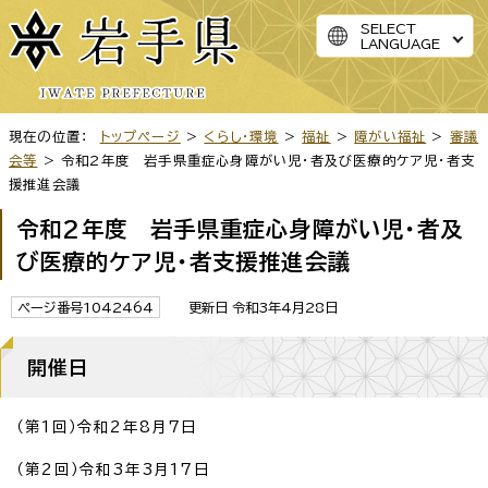
SELECT
LANGUAGE
現在の位置：
トップページ
>
くらし・環境
>
福祉
>
障がい福祉
>
審議
会等
> 令和2年度 岩手県重症心身障がい児・者及び医療的ケア児・者支
援推進会議
令和2年度 岩手県重症心身障がい児・者及
び医療的ケア児・者支援推進会議
ページ番号1042464
更新日 令和3年4月28日
開催日
（第1回）令和2年8月7日
（第2回）令和3年3月17日