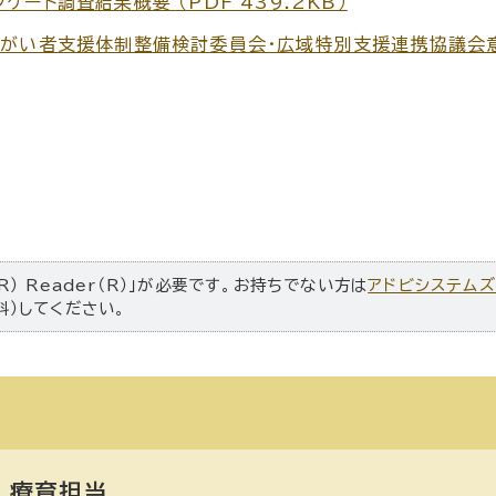
ート調査結果概要 （PDF 439.2KB）
障がい者支援体制整備検討委員会・広域特別支援連携協議会
R） Reader（R）」が必要です。お持ちでない方は
アドビシステム
料）してください。
療育担当