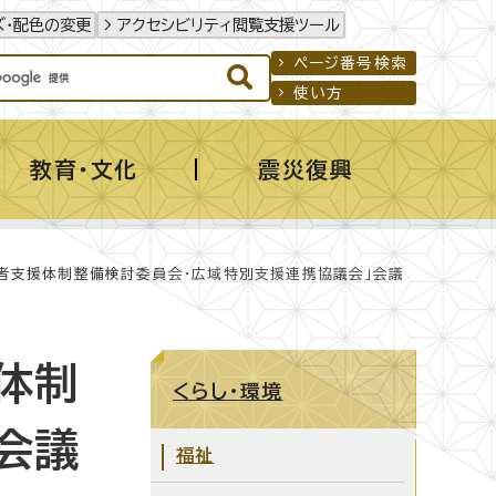
ズ・配色の変更
アクセシビリティ閲覧支援ツール
ページ番号検索
使い方
教育・文化
震災復興
い者支援体制整備検討委員会・広域特別支援連携協議会」会議
体制
くらし・環境
会議
福祉