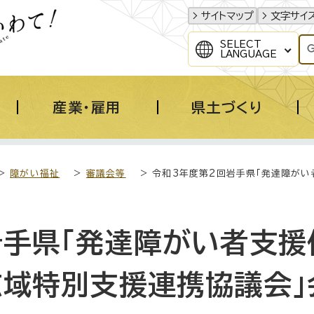
サイトマップ
文字サイ
SELECT
LANGUAGE
産業・雇用
県土づくり
>
障がい福祉
>
審議会等
> 令和3年度第2回岩手県「発達障が
岩手県「発達障がい者支援
広域特別支援連携協議会」