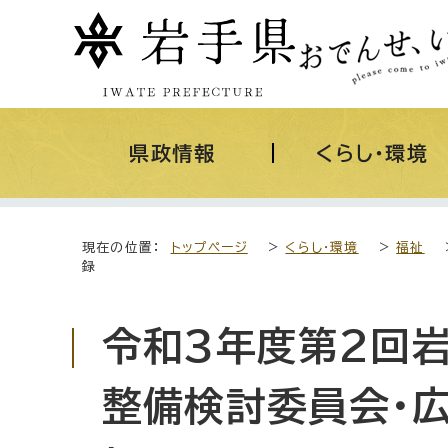
県政情報
くらし・環境
現在の位置：
トップページ
>
くらし・環境
>
福祉
録
令和3年度第2回
整備検討委員会・