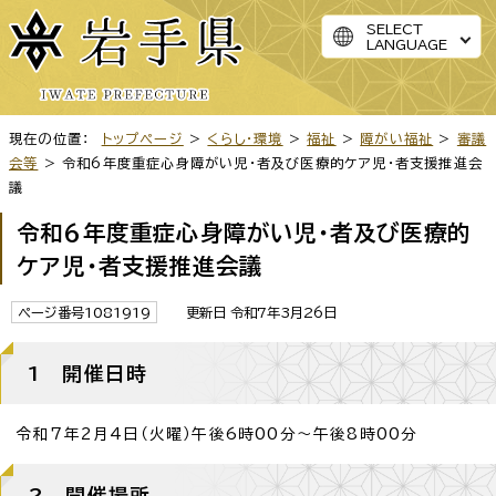
SELECT
LANGUAGE
現在の位置：
トップページ
>
くらし・環境
>
福祉
>
障がい福祉
>
審議
会等
> 令和6年度重症心身障がい児・者及び医療的ケア児・者支援推進会
議
令和6年度重症心身障がい児・者及び医療的
ケア児・者支援推進会議
ページ番号1081919
更新日 令和7年3月26日
1 開催日時
令和7年2月4日（火曜）午後6時00分～午後8時00分
2 開催場所