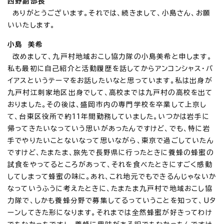
西野副部長
ありがとうございます。それでは、続きまして、小島さん、お願
いいたします。
小島 美希
改めまして、九戸村地域おこし協力隊の小島美希と申します。
私も最初に自己紹介と活動履歴を話してからアンコンシャス・バ
イアスというテーマをお話したいなと思っています。私は出身が
九戸村江刺家地区出身でして、高校までは九戸村の高校を出て
おりました。その後は、盛岡市内の専門学校を卒業して上京し
て、台東区役所で約11年間勤務していました。いつかは岩手に
帰ってきたいなっていう思いがあったんですけど、でも、特に岩
手でやりたいことないなって思いながら、東京で過ごしていたん
ですけど、たまたま、旅先で長野県に行ったときに養蜂の蜂蜜の
試食をやってるところがあって、それを食べたときにすごく感動
してしまって蜂蜜の味に。あれ、これ地元でもできるんじゃないか
なっていうふうに考えたときに、たまたま九戸村で地域おこし協
力隊で、しかも養蜂分野で募集してるっていうことを知って、Uタ
ーンしてきた形になります。それまでは全然蜂蜜が好きってわけ