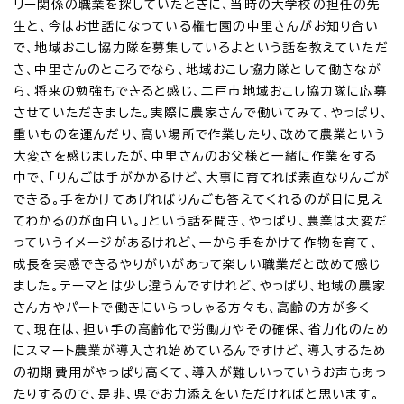
リー関係の職業を探していたときに、当時の大学校の担任の先
生と、今はお世話になっている権七園の中里さんがお知り合い
で、地域おこし協力隊を募集しているよという話を教えていただ
き、中里さんのところでなら、地域おこし協力隊として働きなが
ら、将来の勉強もできると感じ、二戸市地域おこし協力隊に応募
させていただきました。実際に農家さんで働いてみて、やっぱり、
重いものを運んだり、高い場所で作業したり、改めて農業という
大変さを感じましたが、中里さんのお父様と一緒に作業をする
中で、「りんごは手がかかるけど、大事に育てれば素直なりんごが
できる。手をかけてあげればりんごも答えてくれるのが目に見え
てわかるのが面白い。」という話を聞き、やっぱり、農業は大変だ
っていうイメージがあるけれど、一から手をかけて作物を育て、
成長を実感できるやりがいがあって楽しい職業だと改めて感じ
ました。テーマとは少し違うんですけれど、やっぱり、地域の農家
さん方やパートで働きにいらっしゃる方々も、高齢の方が多く
て、現在は、担い手の高齢化で労働力やその確保、省力化のため
にスマート農業が導入され始めているんですけど、導入するため
の初期費用がやっぱり高くて、導入が難しいっていうお声もあっ
たりするので、是非、県でお力添えをいただければと思います。