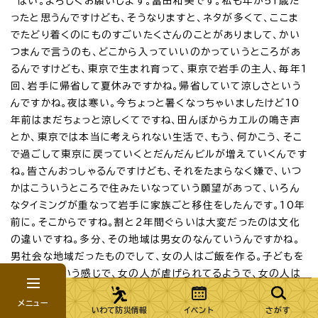
はい。よろしくお願いします。冨田和美です。私も年が51歳だ
ったと思うんですけども、そうなりますと、ネタが多くて、ここま
でたどり着くのにものすごいたくさんのことがありまして、かい
つまんで言うのも、どこから入っていいのかっていうところがあ
るんですけども、東京で生まれ育って、東京で岩手の主人、毎年1
回、岩手に帰省して夏休みですかね。帰省していて涼しさという
んですかね。夜は寒い。今ちょっと暑くなっちゃいましたけど10
年前はまだちょっと涼しくてですね、田んぼからカエルの鳴き声
とか、東京では本当に考えられない生活で、もう、何かこう、そこ
で過ごして東京に戻っていくとだんだんビルが増えていくんです
ね。皆さんおっしゃるんですけども、それをたまらなく嫌で、いつ
かはこういうところで住みたいなっていう願望があって、いろん
なタイミングが重なって岩手に家族ごと移住をしたんです。10年
前に。そこからですね。割と2年間ぐらいは大変だったのは文化
の違いですね。多分、その地域は男女のなんていうんですかね。
男社会な地域だったものでして、女の人はご飯を作る。子どもを
育てるっていう感じで、女の人が虐げられてるようで、女の人は
女の人で、そうやって何かそういうふうに、男の人に言われてる
メニュー
けど自分たちは実はうまく操作してるんだよって言っていて、そ
いわて防災情報
イベント
さがす