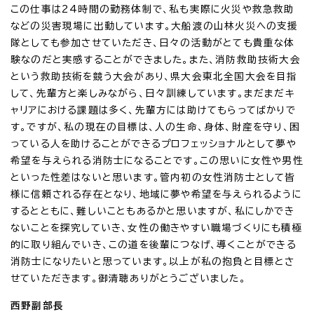
この仕事は24時間の勤務体制で、私も実際に火災や救急救助
などの災害現場に出動しています。大船渡の山林火災への支援
隊としても参加させていただき、日々の活動がとても貴重な体
験なのだと実感することができました。また、消防救助技術大会
という救助技術を競う大会があり、県大会東北全国大会を目指
して、先輩方と楽しみながら、日々訓練しています。まだまだキ
ャリアにおける課題は多く、先輩方には助けてもらってばかりで
す。ですが、私の現在の目標は、人の生命、身体、財産を守り、困
っている人を助けることができるプロフェッショナルとして夢や
希望を与えられる消防士になることです。この思いに女性や男性
といった性差はないと思います。管内初の女性消防士として皆
様に信頼される存在となり、地域に夢や希望を与えられるように
するとともに、難しいこともあるかと思いますが、私にしかでき
ないことを探究していき、女性の働きやすい職場づくりにも積極
的に取り組んでいき、この道を後輩につなげ、導くことができる
消防士になりたいと思っています。以上が私の抱負と目標とさ
せていただきます。御清聴ありがとうございました。
西野副部長