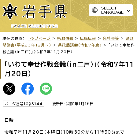
SELECT
LANGUAGE
現在の位置：
トップページ
>
県政情報
>
広聴広報
>
懇談会等
>
県政
懇談会（平成23年12月～）
>
県政懇談会（令和7年度）
> 「いわて幸せ作
戦会議（in二戸）」（令和7年11月20日）
「いわて幸せ作戦会議（in二戸）」（令和7年11
月20日）
ページ番号1093144
更新日 令和8年1月16日
日時
令和7年11月20日（木曜日）10時30分から11時50分まで