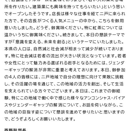
所を作りたい。建築業にも興味を持ってもらいたい」という思い
でオープンしたそうです。店長は様々な仕事を経て二戸に来られ
た方で、その店長がつくる人気メニューの中から、こちらを御用
意いたしました。どうぞ、御賞味ください。特に紅茶については
温かいうちに御賞味ください。続きまして、本日の懇談テーマで
すが「意識を変える、未来を創る」というテーマにいたしました。
本県の人口は、自然減と社会減が相まって減少が続いておりま
す。特に社会減は若者の流出が大きい状況となっています。若者
や女性にとって魅力ある選ばれる岩手となるためには、ジェンダ
ーギャップの解消が非常に重要と考えております。本日、御参加
の4人の皆様には、二戸地域で自分の理想に向けて果敢に挑戦
し、その活躍の場を通じて、この地域の活力を創出、そして生活
を支えられている方々でございます。本日は、これまでの御経
験、特にこの地域で働く中で感じた様々なアンコンシャス・バイア
スやジェンダーギャップの解消について、お話を伺いながら、こ
の地域の目指す姿について懇談を進めて参りたいと思いますの
で、どうぞよろしくお願いいたします。
西野副部長