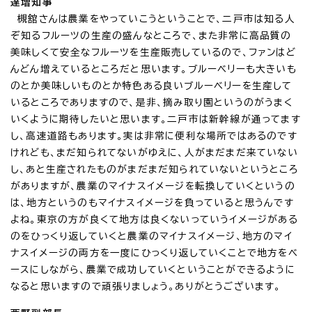
達増知事
槻舘さんは農業をやっていこうということで、二戸市は知る人
ぞ知るフルーツの生産の盛んなところで、また非常に高品質の
美味しくて安全なフルーツを生産販売しているので、ファンはど
んどん増えているところだと思います。ブルーベリーも大きいも
のとか美味しいものとか特色ある良いブルーベリーを生産して
いるところでありますので、是非、摘み取り園というのがうまく
いくように期待したいと思います。二戸市は新幹線が通ってます
し、高速道路もあります。実は非常に便利な場所ではあるのです
けれども、まだ知られてないがゆえに、人がまだまだ来ていない
し、あと生産されたものがまだまだ知られていないというところ
がありますが、農業のマイナスイメージを転換していくというの
は、地方というのもマイナスイメージを負っていると思うんです
よね。東京の方が良くて地方は良くないっていうイメージがある
のをひっくり返していくと農業のマイナスイメージ、地方のマイ
ナスイメージの両方を一度にひっくり返していくことで地方をベ
ースにしながら、農業で成功していくということができるように
なると思いますので頑張りましょう。ありがとうございます。