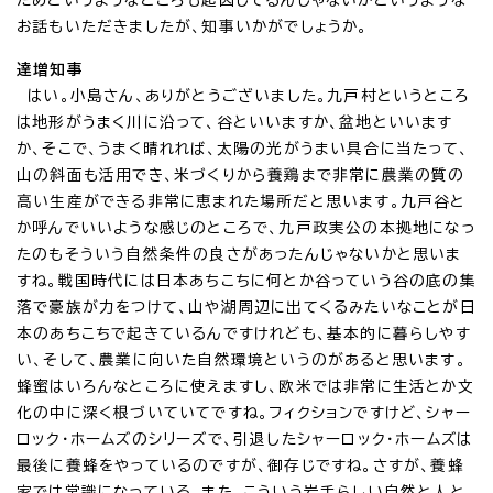
ためというようなところも起因してるんじゃないかというような
お話もいただきましたが、知事いかがでしょうか。
達増知事
はい。小島さん、ありがとうございました。九戸村というところ
は地形がうまく川に沿って、谷といいますか、盆地といいます
か、そこで、うまく晴れれば、太陽の光がうまい具合に当たって、
山の斜面も活用でき、米づくりから養鶏まで非常に農業の質の
高い生産ができる非常に恵まれた場所だと思います。九戸谷と
か呼んでいいような感じのところで、九戸政実公の本拠地になっ
たのもそういう自然条件の良さがあったんじゃないかと思いま
すね。戦国時代には日本あちこちに何とか谷っていう谷の底の集
落で豪族が力をつけて、山や湖周辺に出てくるみたいなことが日
本のあちこちで起きているんですけれども、基本的に暮らしやす
い、そして、農業に向いた自然環境というのがあると思います。
蜂蜜はいろんなところに使えますし、欧米では非常に生活とか文
化の中に深く根づいていてですね。フィクションですけど、シャー
ロック・ホームズのシリーズで、引退したシャーロック・ホームズは
最後に養蜂をやっているのですが、御存じですね。さすが、養蜂
家では常識になっている。また、こういう岩手らしい自然と人と