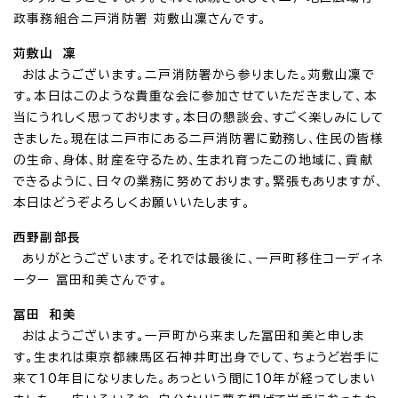
政事務組合二戸消防署 苅敷山凜さんです。
苅敷
山 凜
おはようございます。二戸消防署から参りました。苅敷山凜で
す。本日はこのような貴重な会に参加させていただきまして、本
当にうれしく思っております。本日の懇談会、すごく楽しみにして
きました。現在は二戸市にある二戸消防署に勤務し、住民の皆様
の生命、身体、財産を守るため、生まれ育ったこの地域に、貢献
できるように、日々の業務に努めております。緊張もありますが、
本日はどうぞよろしくお願いいたします。
西野副部長
ありがとうございます。それでは最後に、一戸町移住コーディネ
ーター 冨田和美さんです。
冨田 和美
おはようございます。一戸町から来ました冨田和美と申しま
す。生まれは東京都練馬区石神井町出身でして、ちょうど岩手に
来て10年目になりました。あっという間に10年が経ってしまい