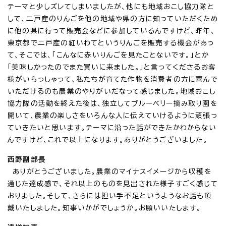
テーマと少しズレてしまいましたが、他にも地域おこし協力隊と
して、二戸産のりんごを他の地域や県の方に知っていただくため
に他の県に行って販売会などに参加しているんですけど、昨年、
東京都で二戸産の紅いわてというりんごを販売する機会があっ
て、そこでは、「こんなに赤いりんごを見たことないです。」とか
「美味しかったのでまた買いに来ました。」と言ってくださるお客
様がいらっしゃって、私たちが育てた作物を消費者の方に喜んで
いただけるのも農業のやりがいだなって感じました。地域おこし
協力隊の活動を終えた後は、独立してブルーベリー摘み取り園を
開いて、農業の楽しさをいろんな人に伝えていけるように頑張っ
ていきたいと思います。テーマに沿った話ができたかわからない
んですけど、これで以上になります。ありがとうございました。
西野副部長
ありがとうございました。農業のマイナスイメージから収穫を
通じた達成感で、それ以上のものを見出された様子すごく感じて
おりました。そして、さらには担い手不足というようなお話も頂
戴いたしました。知事いかがでしょうか。お願いいたします。