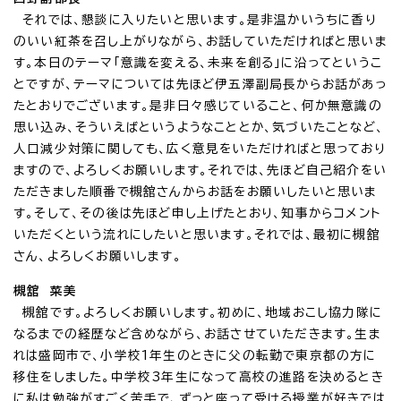
それでは、懇談に入りたいと思います。是非温かいうちに香り
のいい紅茶を召し上がりながら、お話していただければと思いま
す。本日のテーマ「意識を変える、未来を創る」に沿ってというこ
とですが、テーマについては先ほど伊五澤副局長からお話があっ
たとおりでございます。是非日々感じていること、何か無意識の
思い込み、そういえばというようなこととか、気づいたことなど、
人口減少対策に関しても、広く意見をいただければと思っており
ますので、よろしくお願いします。それでは、先ほど自己紹介をい
ただきました順番で槻舘さんからお話をお願いしたいと思いま
す。そして、その後は先ほど申し上げたとおり、知事からコメント
いただくという流れにしたいと思います。それでは、最初に槻舘
さん、よろしくお願いします。
槻舘 菜美
槻舘です。よろしくお願いします。初めに、地域おこし協力隊に
なるまでの経歴など含めながら、お話させていただきます。生ま
れは盛岡市で、小学校1年生のときに父の転勤で東京都の方に
移住をしました。中学校3年生になって高校の進路を決めるとき
に私は勉強がすごく苦手で、ずっと座って受ける授業が好きでは