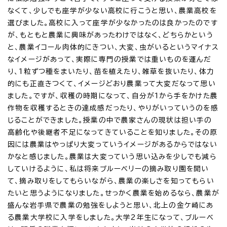
なくて、少しでも座学が少ない高校に行こうと思い、農業高校を
選びました。高校に入って座学が少なかったのは良かったのです
が、もともと農業に興味があったわけではなく、どちらかという
と、農業イコール肉体的にきつい、大変、虫がいるというマイナス
なイメージがあって、実際に専門の授業では重いものを運んだ
り、1粒ずつ種をまいたり、苗を植えたり、雑草を抜いたり、体力
的にも正直きつくて、イメージどおり農業って大変だなって思い
ました。ですが、収穫の時期になって、自分が1から手をかけた農
作物を収穫するときの達成感だったり、やりがいっていうのを感
じることができました。授業の中で農家さんの現状は担い手の
高齢化や後継者不足になってきていることを知りました。その原
因には農業はやっぱり大変っていうイメージがあるからではない
かなと感じました。農業は大変っていう思い込みを少しでも減ら
していけるように、私は将来ブルーベリーの摘み取り園を開い
て、摘み取りをしてもらいながら、農業の楽しさを知ってもらい
たいと思うようになりました。せっかく農業を始めるなら、農業が
盛んな岩手県で農業の勉強をしようと思い、北上の金ケ崎にあ
る農業大学校に入学をしました。大学2年生になって、ブルーベ