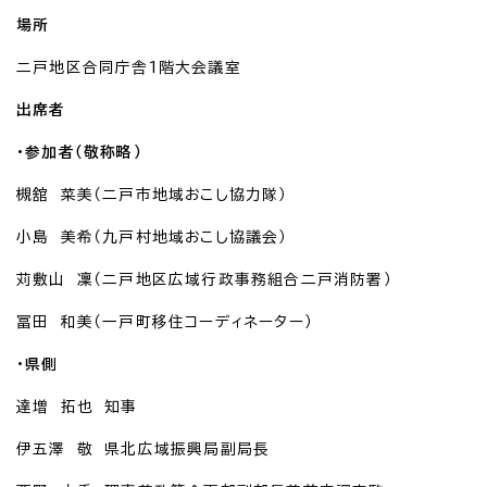
場所
二戸地区合同庁舎1階大会議室
出席者
・参加者（敬称略）
槻舘 菜美（二戸市地域おこし協力隊）
小島 美希（九戸村地域おこし協議会）
苅敷山 凜（二戸地区広域行政事務組合二戸消防署）
冨田 和美（一戸町移住コーディネーター）
・県側
達増 拓也 知事
伊五澤 敬 県北広域振興局副局長