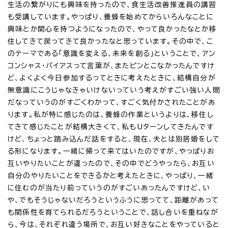
生活の繋がりにも興味を持ったので、食生活改善推進員の講習
も受講しています。やっぱり、養蜂を始めてからいろんなことに
興味とか関心を持つようになったので、やって良かったなとか移
住してきて戻ってきて良かったなと思っています。その中で、こ
のテーマである「意識を変える、未来を創る」ということで、アン
コンシャス・バイアスって言葉が、またピンとこなかったんですけ
ど、よくよく今日参加するってときに考えたときに、結構自分が
無意識にこうじゃなきゃいけないっていう考えがすごい強い人間
だなっていうのがすごくわかって、すごく気付かされたことがあ
ります。私が特に感じたのは、養蜂の作業というよりは、移住し
てきて感じたことが結構大きくて、私もUターンしてきたんです
けど、ちょっと踏み込んだ話をすると、現在、夫とは別居婚をして
る形になります。一緒に帰って来てはいたのですが、やっぱりお
互いやりたいことが違ったので、その中でどうやったら、お互い
自分のやりたいことをできるかと考えたときに、やっぱり、一緒
に住むのが当たり前っていうのがすごいあったんですけど、い
や、でもそうじゃないだろうというふうに思ってて、距離があって
も関係性を育てられるだろうということで、話し合いを重ねなが
ら、今は、それぞれ違う場所で、お互い好きなことをやっていると