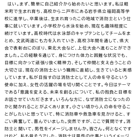
はい。まず、簡単に自己紹介から始めたいと思います。私は軽
米町で生まれ育ち、高校から二戸市にある岩手県立福岡高等学
校に進学し、卒業後は、生まれ育ったこの地域で消防士という仕
事に就いています。小学校から水泳を始め、現在も趣味程度に
続けています。高校時代は水泳部のキャプテンとしてチームをま
とめ、文武両道にも力を入れていき、高校3年間を通して、県大
会で表彰台にのぼり、東北大会など、上位大会へ進むことができ
ました。この経験を通じて、身につけた体力と困難な状況でも、
目標に向かって頑張り抜く精神力、そして仲間と支え合うことの
大切さは、現在の消防士という職務に直結し、生きていると実感
しています。私が目指すのは消防士として人の命を守るという
使命に加え、女性の活躍の場を切り開くことです。今日はテーマ
である「意識を変える、未来を創る」について、私の抱負と目標を
お話させていただきます。いろんな方に、なぜ消防士になったの
かと聞かれることがよくあります。小さい頃から人の命を守るこ
とがしたいと思っていて、特に消防車や救急車を見かけると、す
ごい興奮して、喜んでいました。突然ですが、ここで質問です。消
防士と聞いて、男性をイメージしませんか。皆さん。何となくです
けれど、私も昔そうでした。消防士は男性の仕事というイメージ