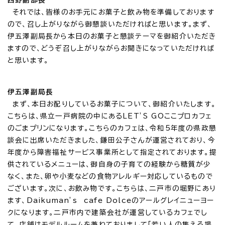
西野副部長
それでは、皆様のお手元にお菓子と飲み物を準備しております
ので、召し上がりながら御懇談いただければと思います。まず、
伊五澤副局長から本日のお菓子と懇談テーマを御紹介いただき
ますので、どうぞ召し上がりながらお聞きになっていただければ
と思います。
伊五澤副局長
まず、本日お配りしているお菓子について、御紹介いたします。
こちらは、県立一戸病院の中にあるLET’S GOここプロカフェ
のごまプリンになります。こちらのカフェは、令和5年度の県政懇
談会に出席いただきました、鎌田公子さんが運営されており、今
年度から障害福祉サービス事業所として指定されております。提
供されているメニューは、御自身の子育ての経験から糖質が少
なく、また、卵や小麦などの食物アレルギー対応しているもので
ございます。次に、お飲み物です。こちらは、二戸市の堀野にあり
ます、Daikuman’s cafe Dolceのアールグレイニューヨー
クになります。二戸市内で建築会社が運営しているカフェでし
て、店舗はモデルルームを兼ねておりまして「若い人の集える場