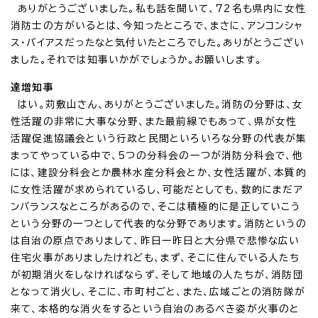
ありがとうございました。私も話を聞いて、72名も県内に女性
消防士の方がいるとは、今知ったところで、まさに、アンコンシャ
ス・バイアスだったなと気付いたところでした。ありがとうござい
ました。それでは知事いかがでしょうか。お願いします。
達増知事
はい。苅敷山さん、ありがとうございました。消防の分野は、女
性活躍の非常に大事な分野、また最前線でもあって、県が女性
活躍促進協議会という行政と民間といろいろな分野の代表が集
まってやっている中で、5つの分科会の一つが消防分科会で、他
には、建設分科会とか農林水産分科会とか、女性活躍が、本質的
に女性活躍が求められているし、可能だとしても、数的にまだア
ンバランスなところがあるので、そこは積極的に是正していこう
という分野の一つとして代表的な分野であります。消防というの
は自治の原点でありまして、昨日一昨日と大分県で悲惨な広い
住宅火事がありましたけれども、まず、そこに住んでいる人たち
が初期消火をしなければならず、そして地域の人たちが、消防団
となって消火し、そこに、市町村ごと、また、広域ごとの消防隊が
来て、本格的な消火をするという自治のあるべき姿が火事のと