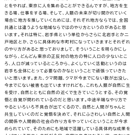
とをやれば、東京に人を集めることができるんですが、地方を生
きる場、仕事をする場、そして、人類の未来が切り開かれていく
場合に地方を推していくためには、それぞれ地方ならでは、全国
共通とは違うような地域ならではのやり方というのがあると思
います。それは特に、岩手県という単位からさらに北岩手とか二
戸地区とか、さらに具体的な市町村になっていきますとそれぞれ
のやり方があると思っておりまして、そういうことを明らかにし
ながら、どんどん東京の正反対の地方の特に人口の少ないとこ
ろ、人口が減っているところから、よくしていく活動というのは
岩手も全体にとって必要なのかなということで頑張っていきた
いと思います。また、クマ問題、クマが今までにない数が出没し、
今までにない被害も出ていますけれども、これも人類が自然に生
を受け、自然とともに自然の近くで生きていこうとする、その覚
悟と自覚が問われているのだと思います。中途半端なやり方で
やるといろいろ不具合が出てくるので、自然と人間がちゃんと
共生していくのだと覚悟を決めて、それにふさわしい自然と人間
の関係や人間側の社会の作り方をやっていくということが今求
められていて、そのためにも地域で活躍している具体的な成果を