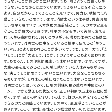
できないことがあるかと思います。でも、同じように女性にしか
できないこともあると思っています。できないことを不安に思う
より、自分だからこそできることを見つけて、努力し、積極的に行
動していきたいと思っています。消防士という仕事は、災害現場
にいち早く駆けつけ、人命救助の最前線として、人の命や安全を
守ることが最大の任務です。相手の不安を除いて笑顔に変えら
れ、人から感謝される、誇りとやりがいに満ちた仕事だと私は思
っています。消防士の仕事をしていると相手に伝えると「かっこ
いいね。」とよく言われることが多いです。でも、その一方で、「き
つそう。」とか「大変そう。」とか、そのようなこともよく言われま
す。もちろん、その印象は間違いではないとは思います。ですが、
先輩の姿を見てみると、この職に就いている人はみんながみん
な、決してそうは思っていないと思います。大変なことももちろ
んありますが、それはこの職に限ったことではないと思います。
消防士として働いてみて、日頃の訓練の積み重ねや仲間とのチ
ームワークから緊迫した状況でも、正しい判断や迅速な行動に繋
がり、まず、自分の命を守り、その上で、他の人の命を守ることが
できるのだと実感しています。その中で、最近感じていることが
あります。ここに、女性、男性という概念はないのだと思います。