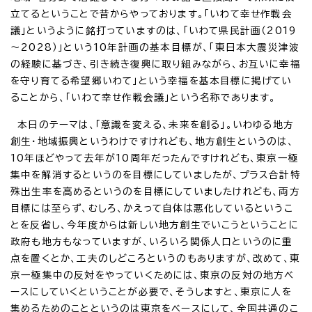
立てるということで昔からやっております。「いわて幸せ作戦会
議」というように銘打っていますのは、「いわて県民計画（2019
～2028）」という10年計画の基本目標が、「東日本大震災津波
の経験に基づき、引き続き復興に取り組みながら、お互いに幸福
を守り育てる希望郷いわて」という幸福を基本目標に掲げてい
ることから、「いわて幸せ作戦会議」という名称であります。
本日のテーマは、「意識を変える、未来を創る」。いわゆる地方
創生・地域振興というわけですけれども、地方創生というのは、
10年ほどやって去年が10周年だったんですけれども、東京一極
集中を解消するというのを目標にしていましたが、プラス合計特
殊出生率を高めるというのを目標にしていましたけれども、両方
目標には至らず、むしろ、かえって自体は悪化しているというこ
とを反省し、今年度からは新しい地方創生でいこうということに
政府も地方もなっていますが、いろいろ関係人口というのに重
点を置くとか、工夫のしどころというのもありますが、改めて、東
京一極集中の反対をやっていくためには、東京の反対の地方ベ
ースにしていくということが必要で、そうしますと、東京に人を
集めるためのことというのは東京をベースにして、全国共通のこ