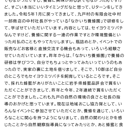
でもなかったですし、養蜂に興味がある訳でもなかったんですけ
ど、すごい本当にいいタイミングだなと思って、Uターンをしてき
ました。令和5年1月に戻ってきまして、九戸村の有限会社中村
一郎商店の中村社長がやっている「なかいち養蜂園」で研修をし
て、学ばせていただいています。内容としては、セイヨウミツバチ
なんですけど、養蜂に関する一連の作業ですとか環境整備とい
った刈払のこともやってたりしますし、瓶詰めとか、イベントでの
販売などお客様と直接交流する機会もあって、いろいろ経験さ
せていただいています。昨年からは、「なかいち養蜂園」で養蜂の
研修は学びつつ、自分でもちょっとやってみたいっていうのもあ
ったので、実家の裏に土地を借りまして、そこで、10群ほど自分
のところでもセイヨウミツバチを飼育しているところです。そこ
で、採れた蜂蜜がありがたいことに岩手県蜂蜜品評会で賞をい
ただくことができまして、昨年と今年、2年連続で賞をいただく
ことができました。これも九戸の自然の環境の良さと社長の指
導のおかげと思っています。現在は地域おこし協力隊として、い
ろんなイベントに参加させていただくとか、養蜂を通じて、いろい
ろなことに関心を持つようになりまして、自然の関わりとかを感
じたことから自然観察指導員になってみたりとか、あと蜂蜜と食