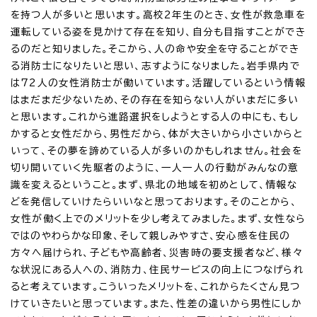
を持つ人が多いと思います。高校2年生のとき、女性が救急車を
運転している姿を見かけて存在を知り、自分も目指すことができ
るのだと知りました。そこから、人の命や安全を守ることができ
る消防士になりたいと思い、志すようになりました。岩手県内で
は72人の女性消防士が働いています。活躍しているという情報
はまだまだ少ないため、その存在を知らない人がいまだに多い
と思います。これから進路選択をしようとする人の中にも、もし
かすると女性だから、男性だから、体が大きいから小さいからと
いって、その夢を諦めている人が多いのかもしれません。社会を
切り開いていく先駆者のように、一人一人の行動がみんなの意
識を変えるということ。まず、県北の地域を初めとして、情報な
どを発信していけたらいいなと思っております。そのことから、
女性が働く上でのメリットを少し考えてみました。まず、女性なら
ではのやわらかな印象、そして親しみやすさ、安心感を住民の
方々へ届けられ、子どもや高齢者、災害時の要支援者など、様々
な状況にある人への、消防力、住民サービスの向上につなげられ
ると考えています。こういったメリットを、これからたくさん見つ
けていきたいと思っています。また、性差の違いから男性にしか