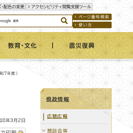
ズ・配色の変更
アクセシビリティ閲覧支援ツール
ページ番号検索
使い方
教育・文化
震災復興
和7年度）
県政情報
広聴広報
8年3月2日
懇談会等
字で印刷