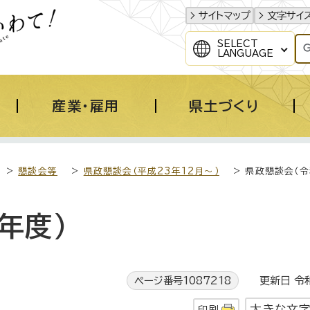
サイトマップ
文字サイ
SELECT
LANGUAGE
産業・雇用
県土づくり
>
懇談会等
>
県政懇談会（平成23年12月～）
> 県政懇談会（令
年度）
ページ番号1087218
更新日 令和
大きな文
印刷