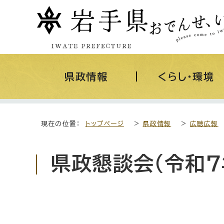
県政情報
くらし・環境
現在の位置：
トップページ
>
県政情報
>
広聴広報
県政懇談会（令和7