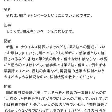
記者
それは、観光キャンペーンということでいいのですか。
知事
そうです。観光キャンペーンを再開します。
記者
新型コロナウイルス関係ですけれども、第2波への警戒につい
てお尋ねします。北九州市では、21人が新たに感染者として確
認されるなど、各地で第2波の到来に備えなければならない状況
だと思うのですけれども、岩手県では第2波に備えて、例えば休
業要請ですとか、行動の自粛など、再要請の基準の検討という
のはどのような状況なのか、検討状況を教えてください。
知事
国の専門家会議が出している分析と提言の一番新しいものに
は、感染した日を推定してグラフにしたものが載っていまして、こ
れは検査で陽性と分かった人の数のグラフと比べ、2週間過去に
ずれたようなグラフになっているのですけれども、4月の当初か