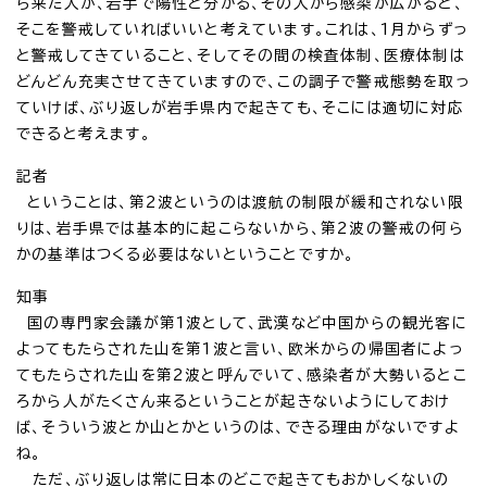
ら来た人が、岩手で陽性と分かる、その人から感染が広がると、
そこを警戒していればいいと考えています。これは、1月からずっ
と警戒してきていること、そしてその間の検査体制、医療体制は
どんどん充実させてきていますので、この調子で警戒態勢を取っ
ていけば、ぶり返しが岩手県内で起きても、そこには適切に対応
できると考えます。
記者
ということは、第2波というのは渡航の制限が緩和されない限
りは、岩手県では基本的に起こらないから、第2波の警戒の何ら
かの基準はつくる必要はないということですか。
知事
国の専門家会議が第1波として、武漢など中国からの観光客に
よってもたらされた山を第1波と言い、欧米からの帰国者によっ
てもたらされた山を第2波と呼んでいて、感染者が大勢いるとこ
ろから人がたくさん来るということが起きないようにしておけ
ば、そういう波とか山とかというのは、できる理由がないですよ
ね。
ただ、ぶり返しは常に日本のどこで起きてもおかしくないの