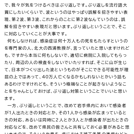
で、我々が気をつけるべきはぶり返しです。ぶり返しを流行語大
賞にしたいくらいで、波というのはやっぱり誤解を招きやすい表
現、第2波、第3波、これからのことに第2波なんていうのは、誤
解を招きやすい表現だと思います。ぶり返しということで、そこ
に対応していくことが大事です。
何もしなければ、感染症は何十万人もの死をもたらすというの
を専門家の人、北大の西浦教授が、言っていたと思いますけれど
も、ですから本当に何もしないで、適切に病院に入院してもらっ
たり、周辺の人の検査をしないでいたりすれば、そこに山が生じ
て、日本がつくり出した波というものがそこにできる可能性が理
屈の上ではあって、40万人亡くなるかもしれないとかいう話も
あるわけですけれども、そういう極端なことが起きないようなこ
とをちゃんとしておけば、ぶり返し対策ということでいいと思い
ます。
一方、ぶり返しということで、改めて岩手県内において感染者
が1人出たときの対応とか、その1人から感染が広まっていると
きの対応、あるいは同時に2人とか3人とか感染者が出たときの
対応などを、改めて県民の皆さんと共有しておく必要があると思