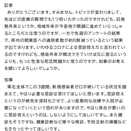
記者
ありがとうございます。すみません、トピックが変わりまして、
先ほどの医療の質問でも1つ伺いたかったのですけれども、旧発
熱外来というか、地域外来が今各地で順調に進めていらっしゃ
るところだとは思うのですが、一方で先週のアンケートの結果
で、県内の開業医への通院者数が約8割減っているという結果
が出ております。いわゆるコロナによる受診控えだと言われてい
るのですけれども、感染外来が順次できていけば元に戻るという
よりも、もっと性急な死活問題かと思うのですが、知事のお考え
を聞いてよろしいでしょうか。
知事
東北全体でこの3週間、新規感染者ゼロが続いている状況を踏
まえて、やはり必要な受診は受けてほしいと思います。受診控え
というのが病気を深刻化させて、より長期的な治療や入院が必
要になっていくという恐れがありますので、やはり具合が悪いの
に受診控えというのは、しないようにしてほしいですし、また健
診もそうですね、健康診断など様々な検診、予防注射の接種など
もきちっとやってほしいです。