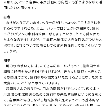
り育てる」という岩手の県民計画の方向性にも沿うような形で活
用したいと思います。
記者
ありがとうございます。もう一点だけ、ちょっとコロナからは外
れるのですけれども、北上川バレープロジェクトの関係で、盛岡
市が御所ダムの水利権を県に移しますということで方針を固め
たようなのですけれども、工業用水確保に大きな目処がついたと
思われ、これについて知事としての御所感を伺ってもよろしいで
しょうか。
知事
川の水の使い方には、たくさんのルールがあって、担当同士の
調整に時間もかかるわけですけれども、きちっと整理すべきとこ
ろが整理できて、盛岡市から協力をいただけるようになったのは
大変いいことだなと思っております。
盛岡市さんのほうでも、用水の問題だけではなくて、広く北上
川流域の地域振興のために盛岡市が果たす役割というのを考え
て、岩手県と協力しながら地域振興を進めようという基本的な
スタンスですので、県としても協力してやっていきたいと思いま