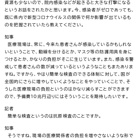
資源も少ないので、院内感染などが起きると大きな打撃になる
というお話をされたかと思います。今、感染者がゼロであっても、
既に県内で新型コロナウイルスの関係で何か影響が出ているも
のを把握されていたら教えてください。
知事
医療現場は、常に、今来た患者さんが感染しているかもしれな
いということで、動線を分けるとか、マスク等の防護用具を身に
つけるとか、かなりの負担がそこに生じています。また、感染を警
戒して患者さんの数が減っているというようなこともまたありま
すね。ですから、やはり簡単な検査のできる体制に対して、国が
全国的にさらに増やしていくようなことをやっていくことで、そ
うした医療現場の負担というのはかなり減らすことができます
ので、予備費10兆円辺りにはそういうことを期待したいです。
記者
簡単な検査というのは抗原検査のことですか。
知事
そうですね、現場の医療関係者の負担を増やさないような形で