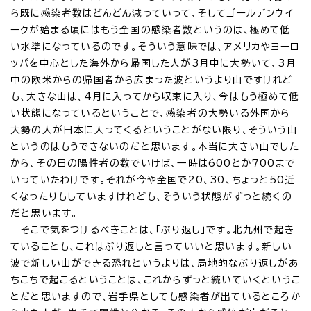
ら既に感染者数はどんどん減っていって、そしてゴールデンウイ
ークが始まる頃にはもう全国の感染者数というのは、極めて低
い水準になっているのです。そういう意味では、アメリカやヨーロ
ッパを中心とした海外から帰国した人が3月中に大勢いて、3月
中の欧米からの帰国者から広まった波というより山ですけれど
も、大きな山は、4月に入ってから収束に入り、今はもう極めて低
い状態になっているということで、感染者の大勢いる外国から
大勢の人が日本に入ってくるということがない限り、そういう山
というのはもうできないのだと思います。本当に大きい山でした
から、その日の陽性者の数でいけば、一時は600とか700まで
いっていたわけです。それが今や全国で20、30、ちょっと50近
くなったりもしていますけれども、そういう状態がずっと続くの
だと思います。
そこで気をつけるべきことは、「ぶり返し」です。北九州で起き
ていることも、これはぶり返しと言っていいと思います。新しい
波で新しい山ができる恐れというよりは、局地的なぶり返しがあ
ちこちで起こるということは、これからずっと続いていくというこ
とだと思いますので、岩手県としても感染者が出ているところか