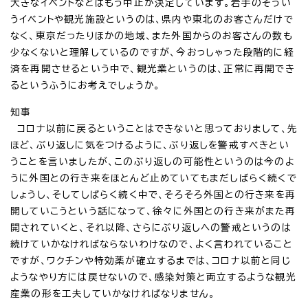
大きなイベントなどはもう中止が決定しています。岩手のそうい
うイベントや観光施設というのは、県内や東北のお客さんだけで
なく、東京だったりほかの地域、また外国からのお客さんの数も
少なくないと理解しているのですが、今おっしゃった段階的に経
済を再開させるという中で、観光業というのは、正常に再開でき
るというふうにお考えでしょうか。
知事
コロナ以前に戻るということはできないと思っておりまして、先
ほど、ぶり返しに気をつけるように、ぶり返しを警戒すべきとい
うことを言いましたが、このぶり返しの可能性というのは今のよ
うに外国との行き来をほとんど止めていてもまだしばらく続くで
しょうし、そしてしばらく続く中で、そろそろ外国との行き来を再
開していこうという話になって、徐々に外国との行き来がまた再
開されていくと、それ以降、さらにぶり返しへの警戒というのは
続けていかなければならないわけなので、よく言われていること
ですが、ワクチンや特効薬が確立するまでは、コロナ以前と同じ
ようなやり方には戻せないので、感染対策と両立するような観光
産業の形を工夫していかなければなりません。