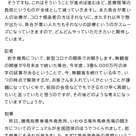
そうですね、これはそういうことが進めば進むほど、医療現場の
負担というものが全体として減っていきますし、また具合が悪い
人の治療が、コロナ感染者の方はそれなりに、またそれ以外で熱
が出たり、具合が悪い人たちもそれなりの診療というのがスムー
ズになっていきますので、どんどんやっていただきたいと期待し
ています。
記者
岩手競馬について、新型コロナの関係でお聞きします。無観客
の開催が9月末まで続いた場合、今年度、3億6,000万円の赤
字の試算があるということで、今、無観客を続けている中で、い
つの時点で解除するか、お客さんを入れていくかということが課
題になっていく中で、前回の会見などでもできるだけ早く再開し
たいと言っていたと思うのですが、その後どのような考えになっ
ていますでしょうか。
知事
昨日、勝馬投票券場外発売所、いわゆる場外馬券売場の開き
方についてのマニュアルが全国団体のほうでつくられまして、岩
手競馬にもそれが届きました。まずは場外発売所の再開というこ