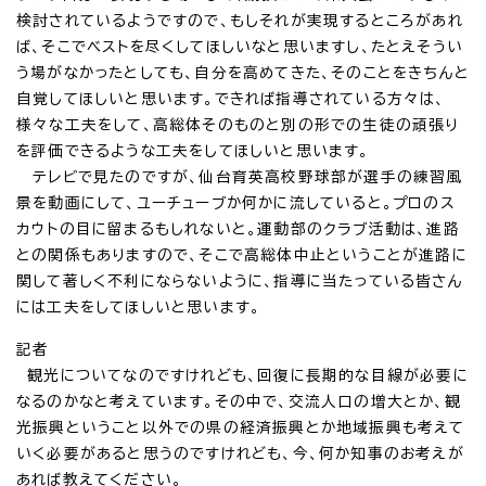
検討されているようですので、もしそれが実現するところがあれ
ば、そこでベストを尽くしてほしいなと思いますし、たとえそうい
う場がなかったとしても、自分を高めてきた、そのことをきちんと
自覚してほしいと思います。できれば指導されている方々は、
様々な工夫をして、高総体そのものと別の形での生徒の頑張り
を評価できるような工夫をしてほしいと思います。
テレビで見たのですが、仙台育英高校野球部が選手の練習風
景を動画にして、ユーチューブか何かに流していると。プロのス
カウトの目に留まるもしれないと。運動部のクラブ活動は、進路
との関係もありますので、そこで高総体中止ということが進路に
関して著しく不利にならないように、指導に当たっている皆さん
には工夫をしてほしいと思います。
記者
観光についてなのですけれども、回復に長期的な目線が必要に
なるのかなと考えています。その中で、交流人口の増大とか、観
光振興ということ以外での県の経済振興とか地域振興も考えて
いく必要があると思うのですけれども、今、何か知事のお考えが
あれば教えてください。