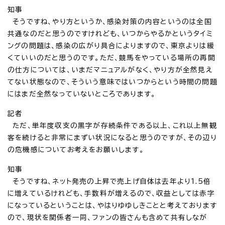
知事
そうですね、やり方というか、感染対策の内容というのは全国
共通なのだと思うのですけれども、いつからやるかというタイミ
ングの問題は、感染の広がり具合によりますので、東京よりは緩
くていいのだと思うのです。ただ、競馬をやっている場所の再開
の仕方については、いまだマニュアルがなく、やり方が全然見え
てない状態なので、そういう意味ではいつからという時間の問題
にはまだ全然なっていないところであります。
記者
ただ、単年度収支の黒字が存続条件である以上、これ以上無観
客を続けると非常にまずい状況になると思うのですが、その辺り
の危機感についてお考えをお願いします。
知事
そうですね、ネット発売の上昇で売上げ自体は去年より1.5倍
に増えているけれども、手数料が増えるので、収益としては赤字
になっているということは、やはりゆゆしきことと考えております
ので、現状を関係者一同、ファンの皆さんも含めて共有しなが