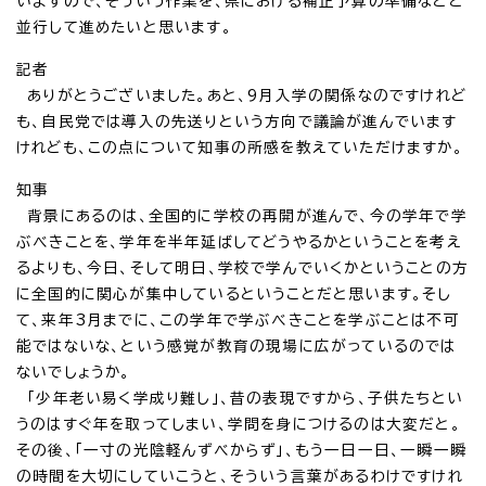
いますので、そういう作業を、県における補正予算の準備などと
並行して進めたいと思います。
記者
ありがとうございました。あと、9月入学の関係なのですけれど
も、自民党では導入の先送りという方向で議論が進んでいます
けれども、この点について知事の所感を教えていただけますか。
知事
背景にあるのは、全国的に学校の再開が進んで、今の学年で学
ぶべきことを、学年を半年延ばしてどうやるかということを考え
るよりも、今日、そして明日、学校で学んでいくかということの方
に全国的に関心が集中しているということだと思います。そし
て、来年3月までに、この学年で学ぶべきことを学ぶことは不可
能ではないな、という感覚が教育の現場に広がっているのでは
ないでしょうか。
「少年老い易く学成り難し」、昔の表現ですから、子供たちとい
うのはすぐ年を取ってしまい、学問を身につけるのは大変だと。
その後、「一寸の光陰軽んずべからず」、もう一日一日、一瞬一瞬
の時間を大切にしていこうと、そういう言葉があるわけですけれ