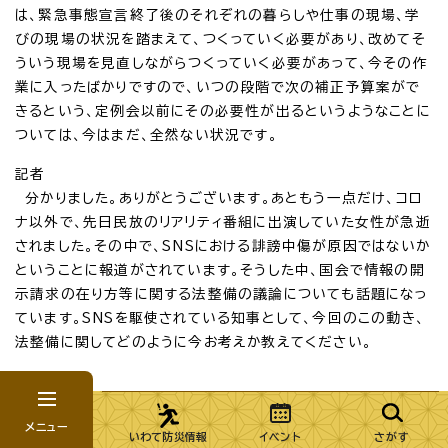
は、緊急事態宣言終了後のそれぞれの暮らしや仕事の現場、学
びの現場の状況を踏まえて、つくっていく必要があり、改めてそ
ういう現場を見直しながらつくっていく必要があって、今その作
業に入ったばかりですので、いつの段階で次の補正予算案がで
きるという、定例会以前にその必要性が出るというようなことに
ついては、今はまだ、全然ない状況です。
記者
分かりました。ありがとうございます。あともう一点だけ、コロ
ナ以外で、先日民放のリアリティ番組に出演していた女性が急逝
されました。その中で、SNSにおける誹謗中傷が原因ではないか
ということに報道がされています。そうした中、国会で情報の開
示請求の在り方等に関する法整備の議論についても話題になっ
ています。SNSを駆使されている知事として、今回のこの動き、
法整備に関してどのように今お考えか教えてください。
知事
SNSも広く匿名性を認める、ツイッターとはそういうものです
メニュー
けれども、匿名なしのフェイスブックとかですか、きちっとお互い
いわて防災情報
イベント
さがす