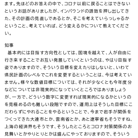
ます。先ほどのお答えの中で、コロナ以前に戻ることはできない
というお話がありましたが、インバウンドの誘致を押し出してき
た、その計画の見直しであるとか、そこを考えていらっしゃるか
ということ、考えていれば、どう変えるかについて教えてくださ
い。
知事
基本的には目指す方向性としては、国境を越えて、人が自由に
行き来することでお互い発展していくというのは、やはり目指す
姿でありますので、そういう目標を変えたりはしないと、いわて
県民計画のレベルでこれを変更するということは、今は考えてい
ません。様々な数値目標については、それが少なくとも今年度分
などについては非現実的になっていくところではありましょう
が、一方で、どういう数字に変更すれば現実的になるかというの
を見極めるのも難しい段階ですので、運用上はそうした目標にこ
だわらずにやれることをやるということで、今まで岩手が関係を
つくってきた大連市とか、雲南省とか、あと遼寧省もそうですね、
上海の経済界もそうです、そうしたところとコロナ対策関係のお
見舞いとかやりとりとかは盛んにやっておりますので、そういう