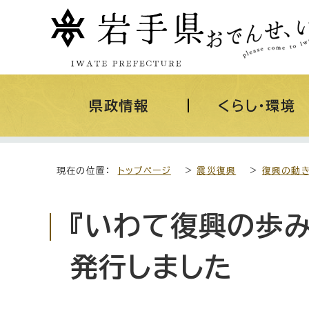
県政情報
くらし・環境
現在の位置：
トップページ
>
震災復興
>
復興の動
『いわて復興の歩み』
発行しました