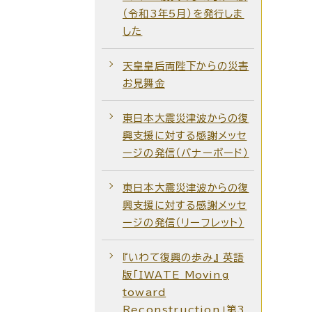
（令和3年5月）を発行しま
した
天皇皇后両陛下からの災害
お見舞金
東日本大震災津波からの復
興支援に対する感謝メッセ
ージの発信（バナーボード）
東日本大震災津波からの復
興支援に対する感謝メッセ
ージの発信（リーフレット）
『いわて復興の歩み』 英語
版「IWATE Moving
toward
Reconstruction」第3