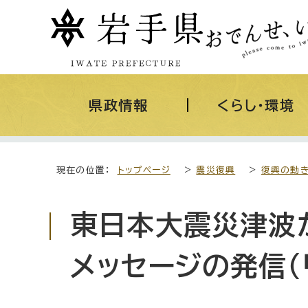
県政情報
くらし・環境
現在の位置：
トップページ
>
震災復興
>
復興の動
東日本大震災津波
メッセージの発信（