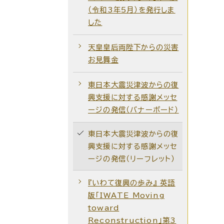
（令和3年5月）を発行しま
した
天皇皇后両陛下からの災害
お見舞金
東日本大震災津波からの復
興支援に対する感謝メッセ
ージの発信（バナーボード）
東日本大震災津波からの復
興支援に対する感謝メッセ
ージの発信（リーフレット）
『いわて復興の歩み』 英語
版「IWATE Moving
toward
Reconstruction」第3