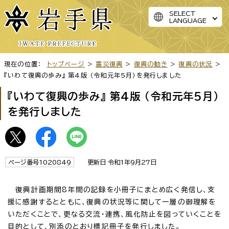
SELECT
LANGUAGE
現在の位置：
トップページ
>
震災復興
>
復興の動き
>
復興の状況
>
『いわて復興の歩み』 第4版 （令和元年5月）を発行しました
『いわて復興の歩み』 第4版 （令和元年5月）
を発行しました
ページ番号1020849
更新日 令和1年9月27日
復興計画期間8年間の記録を小冊子にまとめ広く発信し、支
援に感謝するとともに、復興の状況等に関して一層の御理解を
いただくことで、更なる交流・連携、風化防止を図っていくことを
目的として、別添のとおり標記冊子を発行しました。