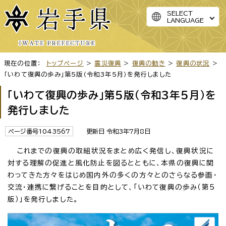
SELECT
LANGUAGE
現在の位置：
トップページ
>
震災復興
>
復興の動き
>
復興の状況
>
「いわて復興の歩み」第5版（令和3年5月）を発行しました
「いわて復興の歩み」第5版（令和3年5月）を
発行しました
ページ番号1043567
更新日 令和3年7月8日
これまでの復興の取組状況をまとめ広く発信し、復興状況に
対する理解の促進と風化防止を図るとともに、本県の復興に関
わってきた方々をはじめ国内外の多くの方々とのさらなる参画・
交流・連携に繋げることを目的として、「いわて復興の歩み（第5
版）」を発行しました。