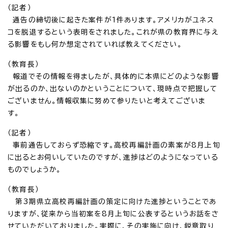
（記者）
通告の締切後に起きた案件が1件あります。アメリカがユネス
コを脱退するという表明をされました。これが県の教育界に与え
る影響をもし何か想定されていれば教えてください。
（教育長）
報道でその情報を得ましたが、具体的に本県にどのような影響
が出るのか、出ないのかということについて、現時点で把握して
ございません。情報収集に努めて参りたいと考えてございま
す。
（記者）
事前通告しておらず恐縮です。高校再編計画の素案が8月上旬
に出るとお伺いしていたのですが、進捗はどのようになっている
ものでしょうか。
（教育長）
第3期県立高校再編計画の策定に向けた進捗ということであ
りますが、従来から当初案を8月上旬に公表するというお話をさ
せていただいておりました。実際に、その実施に向け、鋭意取り