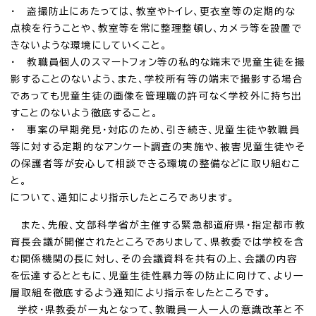
・ 盗撮防止にあたっては、教室やトイレ、更衣室等の定期的な
点検を行うことや、教室等を常に整理整頓し、カメラ等を設置で
きないような環境にしていくこと。
・ 教職員個人のスマートフォン等の私的な端末で児童生徒を撮
影することのないよう、また、学校所有等の端末で撮影する場合
であっても児童生徒の画像を管理職の許可なく学校外に持ち出
すことのないよう徹底すること。
・ 事案の早期発見・対応のため、引き続き、児童生徒や教職員
等に対する定期的なアンケート調査の実施や、被害児童生徒やそ
の保護者等が安心して相談できる環境の整備などに取り組むこ
と。
について、通知により指示したところであります。
また、先般、文部科学省が主催する緊急都道府県・指定都市教
育長会議が開催されたところでありまして、県教委では学校を含
む関係機関の長に対し、その会議資料を共有の上、会議の内容
を伝達するとともに、児童生徒性暴力等の防止に向けて、より一
層取組を徹底するよう通知により指示をしたところです。
学校・県教委が一丸となって、教職員一人一人の意識改革と不