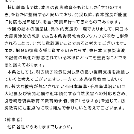
ます。
特に輪島市では、本県の復興教育をもとにした「学びの手引
き」を新たに整備すると聞いており、発災以降、森本館長が能登
に何度も足を運び、助言・支援を行ってきたものであります。
今回の絵本の贈呈は、具体的支援の一環でありまして、東日本
大震災津波の教訓である本県復興教育のノウハウが能登に継承
されることは、非常に意義深いことであると考えてございます。
また、能登の復興支援に資するのみならず、東日本大震災津波
の記憶の風化が懸念されている本県にとっても重要なことであ
ると捉えております。
本県としても、引き続き能登に対し息の長い復興支援を継続し
ていくと考えてございますし、一方で、本県復興教育において
も、甚大な被害が想定されている日本海溝・千島海溝沿いの巨
大地震及び後発地震や近年頻発する自然災害への対応も含め、
引き続き復興教育の教育的価値、特に「そなえる」を通じて、防
災教育にも重点的に取り組んで参りたいと考えてございます。
（幹事者）
他に各社からありますでしょうか。