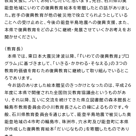
教育支援についてお伺いしたいと思います。先日、石川県の奥
能登地域にいわての復興教育絵本を寄贈したとの話がありまし
た。岩手の復興教育が他の被災地で役立てられようとしている
ことへの受け止めと、今後の能登半島地震への復興支援、また、
本県で復興教育をどのように継続・発展させていくかお考えをお
聞かせください。
（教育長）
本県では、東日本大震災津波以降、「『いわての復興教育』プロ
グラム」に基づきまして、「いきる・かかわる・そなえる」の3つの
教育的価値を育むため復興教育に継続して取り組んでいるとこ
ろであります。
今お話のありました絵本贈呈のきっかけとなったのは、平成26
年度に本県で開催された全国防災教育協議会というものがあ
り、それ以降、互いに交流を続けてきた県立図書館の森本館長と
輪島市教育委員会の小川教育長さんとの縁によるものです。今
般、石川県教育委員会を通じまして、能登半島地震で被災した奥
能登地域の4市町の輪島市、珠洲市、穴水町及び能登町に本県
が作成した復興教育絵本「だいじなもの」を寄贈したものであり