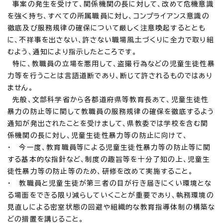
事案の発生を受けて、関係機関の長に対して、改めて危機意識
を強く持ち、すべての所属職員に対し、コンプライアンス意識の
徹底及び服務規律の確保について厳しく注意喚起するととも
に、不祥事を出さない、許さない職場風土づくりに全力で取り組
むよう、通知により指示したところです。
特に、教職員の立場を悪用して、盗撮行為などの児童生徒性暴
力等を行うことは言語道断であり、断じて許されるものではあり
ません。
先般、文部科学省から各都道府県等教育長あて、児童生徒性
暴力の防止等に関して教職員の服務規律の確保を徹底するよう
通知が発出されたことを受けまして、県教委では学校を含む関
係機関の長に対し、児童生徒性暴力等の防止に向けて、
・ 今一度、教育職員等による児童生徒性暴力等の防止等に関
する基本的な指針など、制度の趣旨等を十分了知の上、児童生
徒性暴力等の防止等のため、研修を改めて実施すること。
・ 教職員と児童生徒が第三者の目が行き届きにくい環境とな
る場面をできる限り減らしていくことが重要であり、執務環境の
見直しによる密室状態の回避や組織的な教育指導体制の構築な
どの措置を講じること。