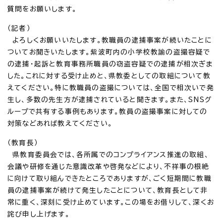
質問をお願いします。
（記者）
よろしくお願いいたします。教職員の逮捕事案が続いたことに
ついてお聞きいたします。紫波町内の小学校教諭の盗撮容疑で
の逮捕・起訴と教育事務所職員の窃盗容疑での逮捕が相次ぎま
した。これに対する受け止めと、県教委としての取組について教
えてください。特に教職員の盗撮については、全国で相次いで発
生し、多数の先生方が逮捕されていると聞きます。また、SNSグ
ループで共有する事例もあります。教員の盗撮事案に対しての
対策などあれば教えてください。
（教育長）
県教育委員会では、各所属でのコンプライアンス推進の取組、
会議や研修を通じた意識改革や啓発などにより、不祥事の根絶
に向けて取り組んできたところでありますが、ごく短期間に教職
員の逮捕事案が続けて発生したことについて、教育長として非
常に重く、深刻に受け止めています。この場をお借りして、深くお
詫び申し上げます。