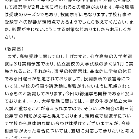
して総選挙が2月上旬に行われるとの報道があります。学校現場
は受験のシーズンでもあり、投開票所にもなります。学校行事や
受験等への影響が現時点であるようでしたら教えてください。ま
た、影響が生じないようにする対策などありましたらお示しくだ
さい。
（教育長）
まず、高校受験に関して申し上げますと、公立高校の入学者選
抜は3月実施予定であり、私立高校の入学試験の多くは1月に実
施されること、それから、選挙の投開票は、基本的に学校の休日
である日曜日が想定されておりまして、投開票所の設営等につ
いては、学校の行事や諸活動に影響が出ないように配慮されて
いるものと認識しております。今回の総選挙も同様であると捉え
ております。一方、大学受験に関しては、一部の生徒が私立大学
入試と重なることが考えられますので、そういった場合の期日前
投票等の周知が必要と捉えております。現時点で総選挙につい
て学校から具体的な問い合わせは受けてございませんが、今後
相談等があった場合については、適切に対応して参りたいと考え
てございます。