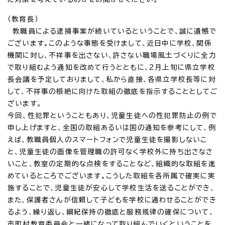
（教育長）
教職員による逮捕事案が続いているということで、誠に遺憾で
ございます。このような事態を受けまして、近日中に学校、関係
機関に対し、不祥事を出さない、許さない職場風土づくりに全力
で取り組むよう通知を改めて行うとともに、2月上旬に県立学校
長会議を予定しておりまして、私から直接、各県立学校長等に対
して、不祥事の根絶に向けた取組の徹底を指示することとしてご
ざいます。
今回、性犯罪ということもあり、児童生徒への性犯罪防止の例で
申し上げますと、全国の取組あるいは国の通知を参考にして、例
えば、教職員個人のスマートフォンで児童生徒を撮影しないこ
と、児童生徒の画像を管理職の許可なく学校外に持ち出さなさ
いこと、教室の定期的な点検をすることなど、組織的な取組を進
めているところでございます。こうした取組を各所属で確実に実
施することで、児童生徒が安心して学校生活を送ることができ、
また、保護者さんが信頼して子どもを学校に通わせることができ
るよう、繰り返し、綱紀保持の徹底と服務規律の確保について、
市町村教育委員会と一緒になって取り組んでいくということを