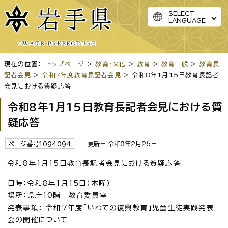
SELECT
LANGUAGE
現在の位置：
トップページ
>
教育・文化
>
教育
>
教育一般
>
教育長
記者会見
>
令和7年度教育長記者会見
> 令和8年1月15日教育長記者
会見における質疑応答
令和8年1月15日教育長記者会見における質
疑応答
ページ番号1094094
更新日 令和8年2月26日
令和8年1月15日教育長記者会見における質疑応答
日時：令和8年1月15日（木曜）
場所：県庁10階 教育委員室
発表事項： 令和7年度「いわての復興教育」児童生徒実践発表
会の開催について