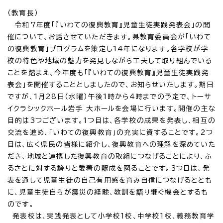
（教育長）
令和7年度「『いわての復興教育』児童生徒実践発表会」の開
催について、お話させていただきます。県教育委員会が「いわて
の復興教育」プログラムを策定し14年になります。各学校が学
校の特色や地域の魅力を発見しながら工夫して取り組んでいる
ことを踏まえ、今年度も「『いわての復興教育』児童生徒実践発
表会」を開催することとしましたので、お知らせいたします。期日
ですが、1月28日（水曜）午後1時から4時までの予定で、トーサ
イクラシックホール岩手 大ホールを会場に行います。開催の主な
目的は3つございます。1つ目は、各学校の成果を発表し、相互の
交流を進め、「いわての復興教育」の充実に資することです。2つ
目は、広く県民の皆様に紹介し、復興教育への理解を深めていた
だき、地域と連携した復興教育の取組につなげることにより、ふ
るさとに対する誇りと愛着の醸成を図ることです。3つ目は、発
表を通して児童生徒の自己有用感を育み自信につなげるととも
に、児童生徒自らが震災の経験、教訓を語り継ぐ機会とするも
のです。
発表校は、実践発表として小学校1校、中学校1校、義務教育学