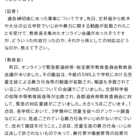
（記者）
通告締切後にあった事案についてです。先日、文科省から栃木
や大分の公立学校でいじめや暴力に関する動画が拡散されたこ
とを受けて、教育長を集めたオンライン会議があったそうです
が、どういった内容だったのか、それから県としての対応はどう
なのか、教えて下さい。
（教育長）
昨日、オンラインで緊急都道府県・指定都市教育委員会教育長
会議がありました。その趣旨は、今般のSNS上で学校における児
童生徒による暴力行為等の動画が拡散され、報道も多数されて
いることへの対応についての会議でございました。文部科学省
の初等中等教育局長等が出席され、各都道府県教育委員会に対
して、緊急の対応要請がございました。大きく5点ございます。1
点目、各学校において、3学期中に児童生徒へのアンケート調査
などにより、見過ごされている暴力行為やいじめがないかについ
て、改めて確認を行うこと。2点目、児童生徒の暴力行為・いじめ
は決して許されないものであって、暴行罪や傷害罪等の犯罪行