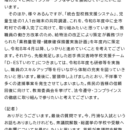
います。
そのほか、様々あるんですが、「統合型校務支援システム」、児
童生徒の1人1台端末の共同調達、これを、令和8年度中に全市
町村での導入完了に向けて、取り組みたいと思っていますし、教
職員の働き方改革のため、給特法の改正により策定が義務づけ
られた「業務量管理・健康確保措置実施計画」を年度内に策定
し、令和8年4月以降、しっかりと進めていくことを考えてござい
ます。それから、先般発足しました岩手県災害時学校支援チーム
「D-ESTいわて」につきましては、令和8年度も研修等を実施
し、職員のスキルアップ等を行いながら体制の充実を図っていき
たいと思います。最後に、冒頭申し上げましたとおり、不祥事で
多くの逮捕事案を発生させてしまいました。県民の皆様の信頼
回復に向けて、教育委員会を挙げて、法令遵守・コンプラインス
の徹底に取り組んで参りたいと考えてございます。
（記者）
ありがとうございます。最後の質問です。今、円滑な入試という
お話もありましたけれども、衆議院解散・総選挙の学校や受験へ
の影響についてお尋ねしたいと思います。首相が衆議院を解散