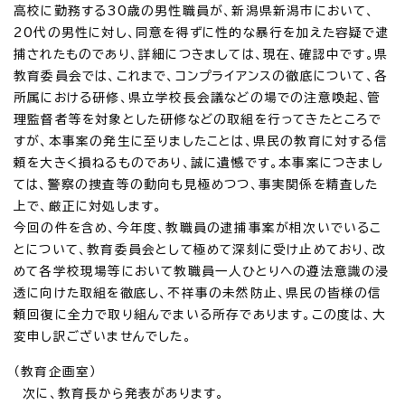
高校に勤務する30歳の男性職員が、新潟県新潟市において、
20代の男性に対し、同意を得ずに性的な暴行を加えた容疑で逮
捕されたものであり、詳細につきましては、現在、確認中です。県
教育委員会では、これまで、コンプライアンスの徹底について、各
所属における研修、県立学校長会議などの場での注意喚起、管
理監督者等を対象とした研修などの取組を行ってきたところで
すが、本事案の発生に至りましたことは、県民の教育に対する信
頼を大きく損ねるものであり、誠に遺憾です。本事案につきまし
ては、警察の捜査等の動向も見極めつつ、事実関係を精査した
上で、厳正に対処します。
今回の件を含め、今年度、教職員の逮捕事案が相次いでいるこ
とについて、教育委員会として極めて深刻に受け止めており、改
めて各学校現場等において教職員一人ひとりへの遵法意識の浸
透に向けた取組を徹底し、不祥事の未然防止、県民の皆様の信
頼回復に全力で取り組んでまいる所存であります。この度は、大
変申し訳ございませんでした。
（教育企画室）
次に、教育長から発表があります。