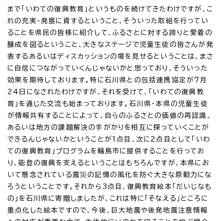
まで「いわての復興教育」というものを続けてきたわけですが、こ
れの充実・発展に資するということ、そういった取組を行ってい
ることを県民の皆様に紹介して、ふるさとに対する誇りと愛着の
醸成を図るということ、大きなステージで児童生徒の皆さんが発
表するあるいはディスカッションの場を見せるということは、まさ
に自信につながっていくんじゃないかと思っており、そういった
効果を期待しております。特に石川県との包括連携協定が7月
24日になされたわけですが、それを受けて、「いわての復興教
育」を通じた交流も始まっております。石川県・本県の児童生徒
が情報共有することによって、自らのふるさとの価値の再認識、
あるいは地方の課題解決の手がかりを相互に探っていくことが
できるんじゃないかということが1点目、次に2点目として「いわ
ての復興教育」プログラムを輪島市に提供することを行ってお
り、能登の復興を支えるということはもちろんですが、本県にお
いて懸念されている震災の記憶の風化を防ぐ大きな原動力にな
ろうということです。それから3点目、復興教育絵本「だいじなも
の」を石川県に寄贈しましたが、これは特に「そなえる」ところに
重点化した絵本ですので、今後、巨大地震や後発地震注意情報