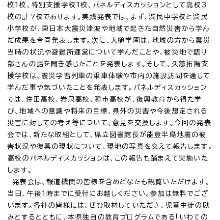
校1校、特別支援学校1校、パネルディスカッションとして高校3
校の計7校であります。実践発表では、まず、渋民中学校と渋民
小学校が、東日本大震災津波や地域で起きた自然災害から学ん
だ成果を合同発表します。次に、大槌学園は、地域の方から震災
当時の状況や避難所運営について学んだことや、被災地で語り
部さんの話を聞き感じたことを発表します。そして、久慈拓陽支
援学校は、震災学習列車の乗車体験や市内の施設訪問を通して
学んだ事や気づいたことを発表します。パネルディスカッション
では、住田高校、岩泉高校、種市高校が、復興教育から得た学
び、地域への意識や将来の目標、県外の災害や今後想定される
災害に対しての考え等について、意見を交換します。今回の発表
会では、新たな取組として、県立図書館長が能登半島地震の被
害状況や復興の現状について、現地の写真を交えて報告します。
高校のパネルディスカッションは、この報告も踏まえて実施いた
します。
発表会は、報道機関の皆様を含めどなたも観覧いただけます。
当日、午後1時までに受付にお越しください。参加は無料でござ
います。各社の皆様には、ぜひ取材していただき、児童生徒の励
みとするとともに、本県独自の教育プログラムである「いわての