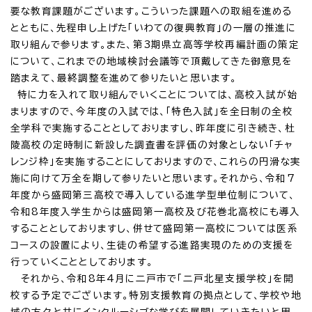
要な教育課題がございます。こういった課題への取組を進める
とともに、先程申し上げた「いわての復興教育」の一層の推進に
取り組んで参ります。また、第3期県立高等学校再編計画の策定
について、これまでの地域検討会議等で頂戴してきた御意見を
踏まえて、最終調整を進めて参りたいと思います。
特に力を入れて取り組んでいくことについては、高校入試が始
まりますので、今年度の入試では、「特色入試」を全日制の全校
全学科で実施することとしておりますし、昨年度に引き続き、杜
陵高校の定時制に新設した調査書を評価の対象としない「チャ
レンジ枠」を実施することにしておりますので、これらの円滑な実
施に向けて万全を期して参りたいと思います。それから、令和7
年度から盛岡第三高校で導入している進学型単位制について、
令和8年度入学生からは盛岡第一高校及び花巻北高校にも導入
することとしておりますし、併せて盛岡第一高校については医系
コースの設置により、生徒の希望する進路実現のための支援を
行っていくこととしております。
それから、令和8年4月に二戸市で「二戸北星支援学校」を開
校する予定でございます。特別支援教育の拠点として、学校や地
域の方々と共にインクルーシブな学びを展開していきたいと思