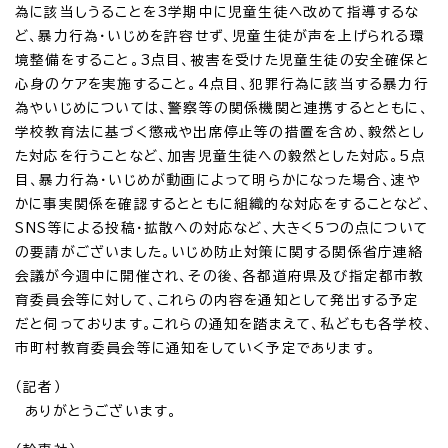
為に該当しうることを3学期中に児童生徒へ改めて指導するな
ど、暴力行為・いじめを許容せず、児童生徒が声を上げられる環
境整備をすること。3点目、被害を受けた児童生徒の安全確保と
心身のケアを実施すること。4点目、犯罪行為に該当する暴力行
為やいじめについては、警察等の関係機関と連携するとともに、
学校教育法に基づく懲戒や出席停止等の措置を含め、毅然とし
た対応を行うことなど、加害児童生徒への毅然とした対応。5点
目、暴力行為・いじめが動画によって明らかになった場合、速や
かに事実関係を確認するとともに組織的な対応をすることなど、
SNS等による投稿・拡散への対応など、大きく5つの点について
の要請がございました。いじめ防止対策に関する関係省庁連絡
会議が今週中に開催され、その後、各都道府県及び指定都市教
育委員会等に対して、これらの内容を通知として発出する予定
だと伺っております。これらの通知を踏まえて、私どもも各学校、
市町村教育委員会等に通知をしていく予定であります。
（記者）
ありがとうございます。