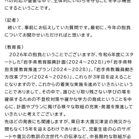
への対応が重要な中で、主体的にいのちを守ることを学ぶ機会
にするということです。
（記者）
続いて、事前にお伝えしていた質問です。最初に、今年の抱負
についてお聞かせいただければと思います。
（教育長）
2026年の抱負ということでございますが、令和6年度にスタ
ートした「岩手県教育振興計画（2024～2028）」や「岩手県特
別支援教育推進プラン（2024～2028）」、「岩手県教職員働き
方改革プラン（2024～2026）」、これらが3年目を迎えること
となりますので、これからの着実な実施を進めていきたいという
ことでありまして、その中で、誰ひとり取り残さない学びの場を
確保するための不登校対策や確かな学力の育成ということを中
心に、計画やプランに掲げる様々な取組の充実・発展を推進して
いきたいと考えてございます。
先ほどの発表にも関連しますが、東日本大震災津波の発災から
間もなく15年を迎えるわけでありまして、児童生徒の心のサポ
ートや震災の教訓の次世代への伝承など、中長期的な取組が必