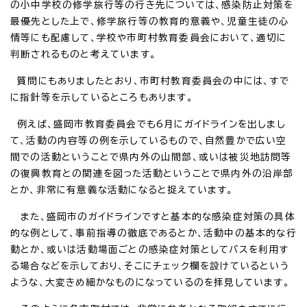
の小中学校の修学旅行等の行き先については、感染防止対策を
最優先とした上で、修学旅行等の教育的意義や、児童生徒の心
情等にも配慮して、学校や市町村教育委員会において、適切に
判断されるものと考えています。
質問にもありましたとおり、市町村教育委員会の中には、すで
に指針等を示しているところもあります。
例えば、盛岡市教育委員会でも6月にガイドラインを出しまし
て、活動の内容等の例を示しているもので、自然豊かで広い空
間での活動ということで県内外の山間部、或いは被災地訪問等
の復興教育との関連を図った活動ということで県内外の沿岸部
とか、非常に有意義な活動になると捉えています。
また、盛岡市のガイドラインですと基本的な感染症対策の具体
的な例として、事前指導の徹底であるとか、活動中の基本的な行
動とか、或いは活動場面ごとの感染症対策としてバスを利用す
る場合などを示しており、そこにチェック欄を設けているという
ような、大変きめ細かなものになっているのを拝見しています。