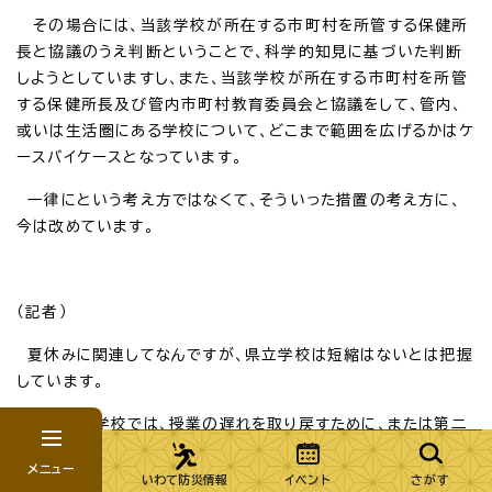
その場合には、当該学校が所在する市町村を所管する保健所
長と協議のうえ判断ということで、科学的知見に基づいた判断
しようとしていますし、また、当該学校が所在する市町村を所管
する保健所長及び管内市町村教育委員会と協議をして、管内、
或いは生活圏にある学校について、どこまで範囲を広げるかはケ
ースバイケースとなっています。
一律にという考え方ではなくて、そういった措置の考え方に、
今は改めています。
（記者）
夏休みに関連してなんですが、県立学校は短縮はないとは把握
しています。
他の小中学校では、授業の遅れを取り戻すために、または第二
波に備えて行事予定を再検討して短縮という判断もあるかと思
メニュー
います。
いわて防災情報
イベント
さがす