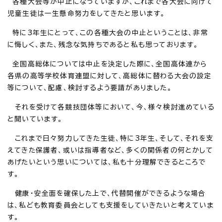
各種大会等が中止になっていますが、これまで各大会に向けて
児童生徒は一生懸命努力をしてきたと思います。
特に3年生にとって、この各種大会の中止ということは、非常
に悔しく、また、残念な気持ちであると私も思っております。
全国高総体については中止を決定した際に、全国高体連から
各県の高等学校体育連盟に対して、高総体に替わる大会の設定
等について、配慮、検討するよう要請がありました。
それを受けて各競技団体等において、今、様々検討進めている
と聞いています。
これまで日々努力してきた生徒、特に3年生、そして、それを支
えてきた保護者、或いは指導者など、多くの関係者の何とかして
あげたいという思いについては、私も十分理解できるところで
す。
健康・安全面を確保した上で、代替開催ができるような場合
は、私ども教育委員会としても支援をしていきたいと考えていま
す。