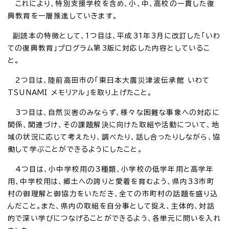
これにより、特別支援学校を含め、小、中、高校の一貫した復
興教育を一層推進していきます。
副読本の特徴として、1つ目は、平成31年3月に改訂した「いわ
ての復興教育」プログラム第3版に対応した内容としているこ
と。
2つ目は、陸前高田市の「東日本大震災津波伝承館 いわて
TSUNAMI メモリアル」を取り上げたこと。
3つ目は、自然災害のみならず、様々な困難な事象への対応に
関係、関連づけ、その課題解決に向けた取組や活動について、地
域の状況に応じて考えたり、調べたり、話し合ったりしながら、協
働して学ぶことができるようにしたこと。
4つ目は、小中学校用の3種類、小学校の低学年用と高学年
用、中学校用は、郷土への誇りと愛着を育むよう、県内33市町
村の御理解と御協力をいただき、全ての市町村の話題を盛り込
んだこと。また、県内の取組を自分事として捉え、主体的、対話
的で深い学びにつなげることができるよう、各単元に問いを入れ