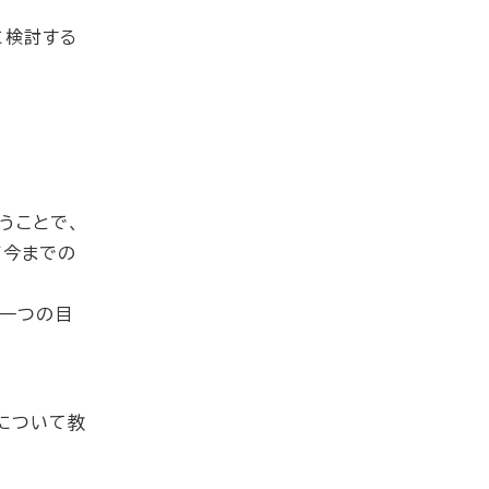
に検討する
うことで、
が今までの
が一つの目
について教