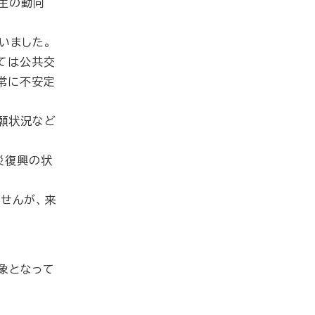
生の動向
いました。
ては公共交
常に不安定
願状況など
災復興の状
せんが、来
象となって