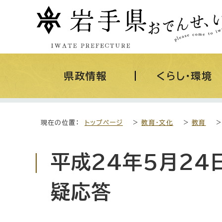
県政情報
くらし・環境
現在の位置：
トップページ
>
教育・文化
>
教育
平成24年5月2
疑応答