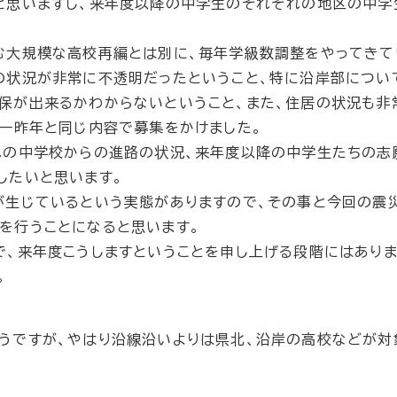
と思いますし、来年度以降の中学生のそれぞれの地区の中学
む大規模な高校再編とは別に、毎年学級数調整をやってきて
の状況が非常に不透明だったということ、特に沿岸部につい
保が出来るかわからないということ、また、住居の状況も非
、一昨年と同じ内容で募集をかけました。
れの中学校からの進路の状況、来年度以降の中学生たちの志
したいと思います。
が生じているという実態がありますので、その事と今回の震
を行うことになると思います。
で、来年度こうしますということを申し上げる段階にはありま
。
うですが、やはり沿線沿いよりは県北、沿岸の高校などが対