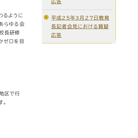
応答
わるように
平成25年3月27日教育
あらゆる会
長記者会見における質疑
校長研修
応答
かゼロを目
地区で行
す。