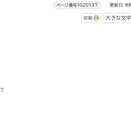
ページ番号1020137
更新日 令和
大きな文
印刷
て