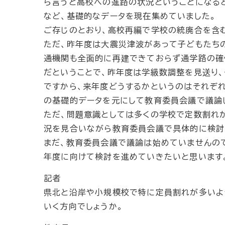
ら言うと高校への進路の状況ということになる
など、基礎的なデータを現在集めていました。
ご存じのとおり、高校再編で学校の統廃合を含
ただ、昨年度は大震災津波があって子どもたち
通機関も全面的に再建できておらず通学路の確
だということで、昨年度は学級数調整を見送り
ですから、来年度どうするかというのはそれぞ
の基礎的データを元にして教育委員会議で議論
ただ、問題意識としては多くの学校で定数割れ
況を見合いながら教育委員会議で具体的に検討
まだ、教育委員会議で議論は始めていませんの
年度に向けて検討を進めていきたいと思います
記者
県北と沿岸や小規模校で特に定員割れが多いよ
いく方向でしょうか。