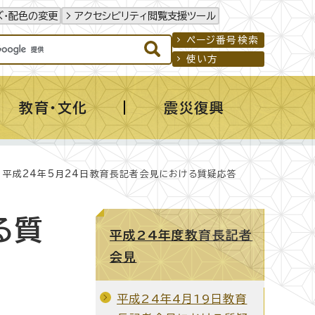
ズ・配色の変更
アクセシビリティ閲覧支援ツール
ページ番号検索
使い方
教育・文化
震災復興
 平成24年5月24日教育長記者会見における質疑応答
る質
平成24年度教育長記者
会見
平成24年4月19日教育