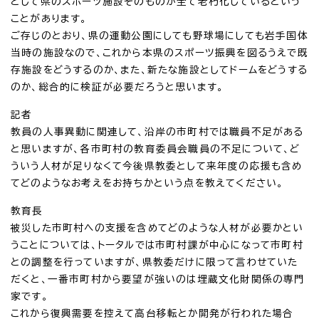
として県のスポーツ施設そのものが全て老朽化しているという
ことがあります。
ご存じのとおり、県の運動公園にしても野球場にしても岩手国体
当時の施設なので、これから本県のスポーツ振興を図るうえで既
存施設をどうするのか、また、新たな施設としてドームをどうする
のか、総合的に検証が必要だろうと思います。
記者
教員の人事異動に関連して、沿岸の市町村では職員不足がある
と思いますが、各市町村の教育委員会職員の不足について、ど
ういう人材が足りなくて今後県教委として来年度の応援も含め
てどのようなお考えをお持ちかという点を教えてください。
教育長
被災した市町村への支援を含めてどのような人材が必要かとい
うことについては、トータルでは市町村課が中心になって市町村
との調整を行っていますが、県教委だけに限って言わせていた
だくと、一番市町村から要望が強いのは埋蔵文化財関係の専門
家です。
これから復興需要を控えて高台移転とか開発が行われた場合