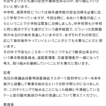
れば今より子ども達の安全が確保出来るのか、取り組んでいき
たいと思います。
中学校、高等学校については毎年通学路の安全点検を必要に応
じて学校でやっていますが、今回は特に、ああいう事故が起こっ
たということで小学校は緊急に点検しました。中学校等も小学校
と同じ視点で子ども達がどういう通学経路で、どういった危険箇
所があるのか毎年見直していますので、まずそれぞれの状況に
応じて毎年毎年やっていくということがとても大事なことだと思
います。
その中で不安なところを一つでも二つでもどう解消出来るかと
いう事を教育委員会、道路管理者、交通管理者が一緒になって
考え、取り組みを継続していくことが大事だと思います。
記者
先日の県議会決算特別委員会でスポーツ医科学センターを来年
度から設置して事業を始めるという方針が明らかになりました
が、このタイミングで始めることになった経緯と今凍結している
ドーム型の屋内施設の今後の見通しについて教えてください。
教育長