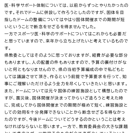
医・科学サポート体制については、以前からずっとやりたかったの
です。それでドームに併設して作ろうとしたのですが、国体を目
指したドームの整備についてはやはり国体開催までの期間が短
いということで断念をせざるを得ませんでした。
一方でスポーツ医・科学のサポートについてはこれからも必要だ
と思っていますので、来年から立ち上げたいと考えているもので
す。
県教委としてはそのように思っておりますが、経費が必要な部分
もありますし、人の配置の件もありますので、予算の裏付けがな
いと何ともなりませんので、県の当初予算編成の中で私どもと
しては議論させて頂き、作るという前提で予算要求を行って、知
事にご理解いただけるよう全力を尽くしていきたいと思います。
また、ドームについては元々国体の練習施設として構想したので
すが、震災後、国体開催が決まってからいざ造ろうと考えた時
に、完成してから国体開催までの期間が極めて短く、練習施設と
しての効用を十分発揮できないことから断念せざるを得なかっ
たのですが、今後ドームについてどうするのかということは考え
なければならないと思います。一方で、教育委員会の大きな課題