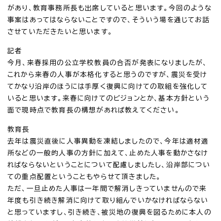
があり、教育事務所長も出席していると思います。今回のような
事案はあってはならないことですので、そういう場を通じてお話
させていただきたいと思います。
記者
今月、来春採用の公立学校教員の合否が発表になりましたが、
これから来春の人事が本格化すると思うのですが、震災を受け
てかなり沿岸のほうには手厚く復興に向けての取組を強化して
いると思います。来春に向けてのビジョンとか、基本方針という
面で現時点で教育長の構想があれば教えてください。
教育長
去年は震災直後に人事異動を凍結しましたので、今年は適材適
所などの一般的人事の方針に加えて、止めた人事を動かさなけ
ればならないということについて配慮しましたし、沿岸部につい
ての重点配置ということもやらせて頂きました。
ただ、一旦止めた人事は一年間で解消しきっていませんので来
年度も引き続き解消に向けて取り組んでいかなければならない
と思っていますし、引き続き、被災地の復興を図るために本人の