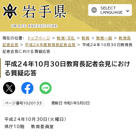
SELECT
LANGUAGE
現在の位置：
トップページ
>
教育・文化
>
教育
>
教育一般
>
教育長
記者会見
>
平成24年度教育長記者会見
> 平成24年10月30日教育長
記者会見における質疑応答
平成24年10月30日教育長記者会見におけ
る質疑応答
ページ番号1020133
更新日 令和1年5月8日
平成24年10月30日（火曜日）
県庁10階 教育委員室