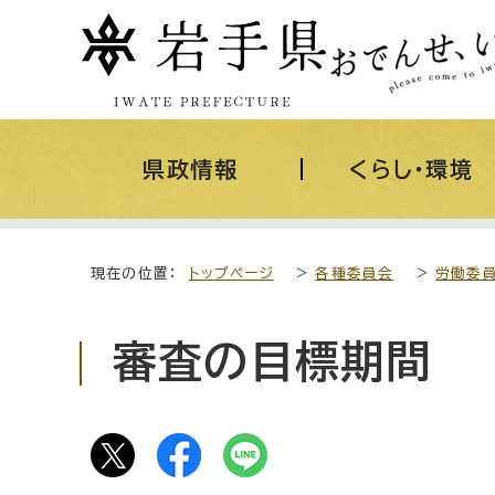
県政情報
くらし・環境
現在の位置：
トップページ
>
各種委員会
>
労働委
審査の目標期間