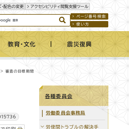
ズ・配色の変更
アクセシビリティ閲覧支援ツール
ページ番号検索
使い方
教育・文化
震災復興
> 審査の目標期間
各種委員会
労働委員会事務局
15736
労使間トラブルの解決手