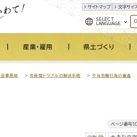
サイトマップ
文字サイ
SELECT
LANGUAGE
産業・雇用
県土づくり
員会事務局
>
労使間トラブルの解決手続
>
不当労働行為の審査
ページ番号10