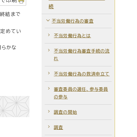
字で印刷
続
件終結まで
不当労働行為の審査
と定めてい
不当労働行為とは
明らかな
不当労働行為審査手続の流
れ
不当労働行為の救済申立て
審査委員の選任、参与委員
の参与
調査の開始
調査